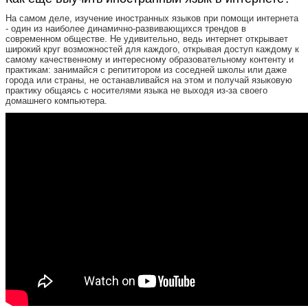
На самом деле, изучение иностранных языков при помощи интернета
- один из наиболее динамично-развивающихся трендов в
современном обществе. Не удивительно, ведь интернет открывает
широкий круг возможностей для каждого, открывая доступ каждому к
самому качественному и интересному образовательному контенту и
практикам: занимайся с репититором из соседней школы или даже
города или страны, не останавливайся на этом и получай языковую
практику общаясь с носителями языка не выходя из-за своего
домашнего компьютера.