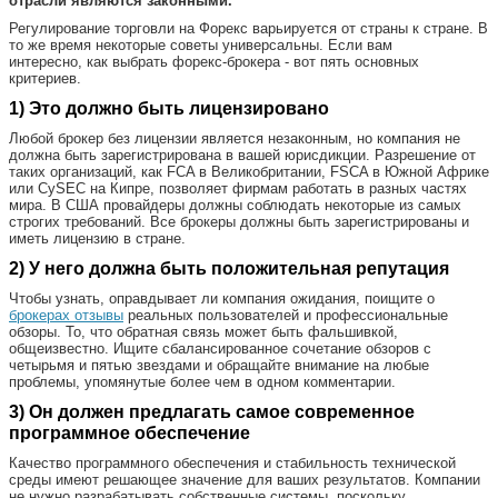
отрасли являются законными.
Регулирование торговли на Форекс варьируется от страны к стране. В
то же время некоторые советы универсальны. Если вам
интересно,
как выбрать форекс-брокера -
вот пять основных
критериев.
1) Это должно быть лицензировано
Любой брокер без лицензии является незаконным, но компания не
должна быть зарегистрирована в вашей юрисдикции. Разрешение от
таких организаций, как FCA в Великобритании, FSCA в Южной Африке
или CySEC на Кипре, позволяет фирмам работать в разных частях
мира. В США провайдеры должны соблюдать некоторые из самых
строгих требований. Все брокеры должны быть зарегистрированы и
иметь лицензию в стране.
2) У него должна быть положительная репутация
Чтобы узнать, оправдывает ли компания ожидания, поищите о
брокерах отзывы
реальных пользователей и профессиональные
обзоры. То, что обратная связь может быть фальшивкой,
общеизвестно. Ищите сбалансированное сочетание обзоров с
четырьмя и пятью звездами и обращайте внимание на любые
проблемы, упомянутые более чем в одном комментарии.
3) Он должен предлагать самое современное
программное обеспечение
Качество программного обеспечения и стабильность технической
среды имеют решающее значение для ваших результатов. Компании
не нужно разрабатывать собственные системы, поскольку