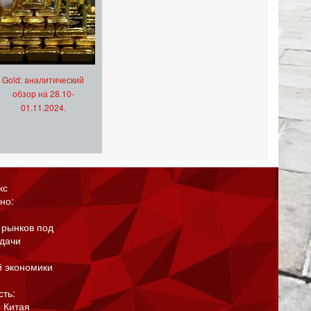
Gold: аналитический
обзор на 28.10-
01.11.2024.
кс
но:
 рынков под
адачи
й экономики
сть:
 Китая