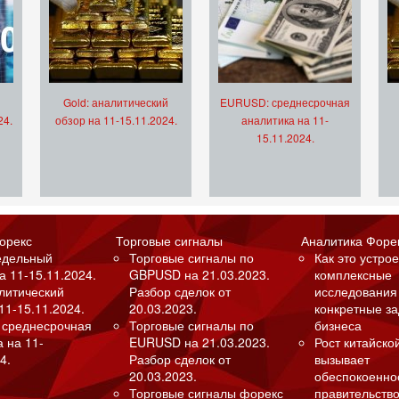
Gold: аналитический
EURUSD: среднесрочная
24.
обзор на 11-15.11.2024.
аналитика на 11-
15.11.2024.
орекс
Торговые сигналы
Аналитика Форе
едельный
Торговые сигналы по
Как это устрое
а 11-15.11.2024.
GBPUSD на 21.03.2023.
комплексные
алитический
Разбор сделок от
исследования
11-15.11.2024.
20.03.2023.
конкретные з
 среднесрочная
Торговые сигналы по
бизнеса
а на 11-
EURUSD на 21.03.2023.
Рост китайско
4.
Разбор сделок от
вызывает
20.03.2023.
обеспокоенно
Торговые сигналы форекс
правительство