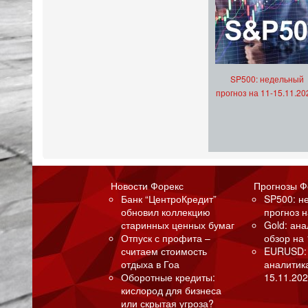
SP500: недельный
прогноз на 11-15.11.20
Новости Форекс
Прогнозы Ф
Банк “ЦентроКредит”
SP500: н
обновил коллекцию
прогноз н
старинных ценных бумаг
Gold: ан
Отпуск с профита –
обзор на 
считаем стоимость
EURUSD:
отдыха в Гоа
аналитик
Оборотные кредиты:
15.11.202
кислород для бизнеса
или скрытая угроза?