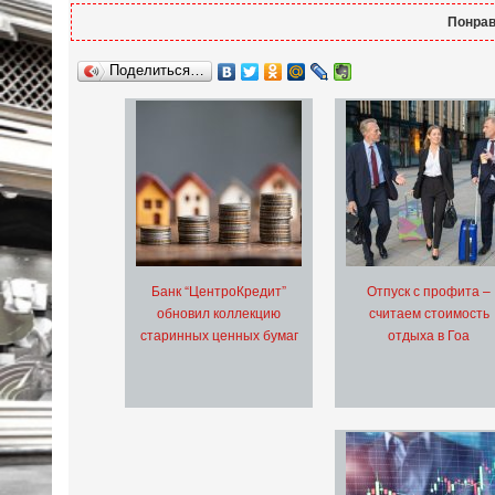
Понрав
Поделиться…
Банк “ЦентроКредит”
Отпуск с профита –
обновил коллекцию
считаем стоимость
старинных ценных бумаг
отдыха в Гоа