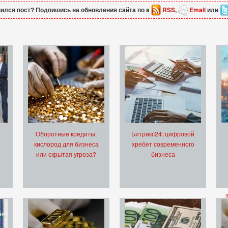
ился пост? Подпишись на обновления сайта по s
RSS
,
Email
или
Оборотные кредиты:
Битрикс24: цифровой
кислород для бизнеса
хребет современного
или скрытая угроза?
бизнеса