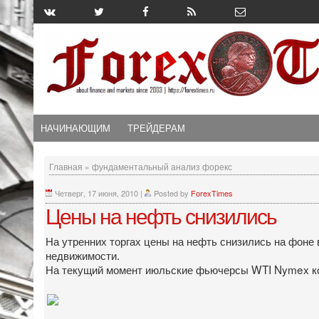
НАЧИНАЮЩИМ
ТРЕЙДЕРАМ
Главная
»
фундаментальный анализ форекс
Четверг, 17 июня, 2010
|
Posted by
ForexTimes
Цены на нефть снизились
На утренних торгах цены на нефть снизились на фоне
недвижимости.
На текущий момент июльские фьючерсы WTI Nymex коти