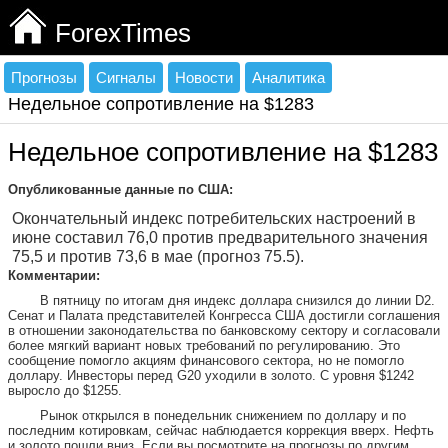
ForexTimes
Прогнозы
Сигналы
Новости
Аналитика
Недельное сопротивление на $1283
Недельное сопротивление на $1283
Опубликованные данные по США:
Окончательный индекс потребительских настроений в
июне составил 76,0 против предварительного значения
75,5 и против 73,6 в мае (прогноз 75.5).
Комментарии:
В пятницу по итогам дня индекс доллара снизился до линии D2.
Сенат и Палата представителей Конгресса США достигли соглашения
в отношении законодательства по банковскому сектору и согласовали
более мягкий вариант новых требований по регулированию. Это
сообщение помогло акциям финансового сектора, но не помогло
доллару. Инвесторы перед G20 уходили в золото. С уровня $1242
выросло до $1255.
Рынок открылся в понедельник снижением по доллару и по
последним котировкам, сейчас наблюдается коррекция вверх. Нефть
и золото пошли вниз. Если вы посмотрите на прогнозы по другим