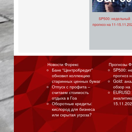
SP500: недельный
прогноз на 11-15.11.20
Новости Форекс
Прогнозы Ф
Банк “ЦентроКредит”
SP500: н
обновил коллекцию
прогноз н
старинных ценных бумаг
Gold: ан
Отпуск с профита –
обзор на 
считаем стоимость
EURUSD:
отдыха в Гоа
аналитик
Оборотные кредиты:
15.11.202
кислород для бизнеса
или скрытая угроза?