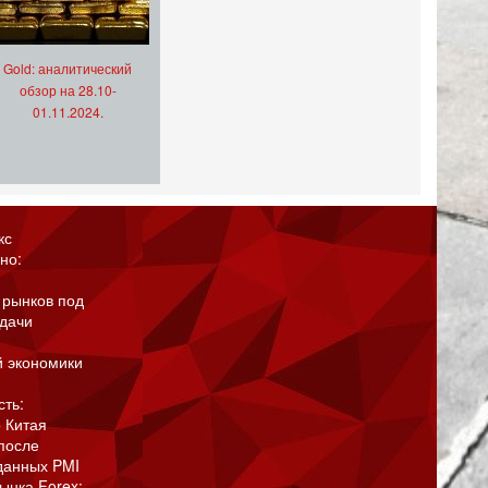
Gold: аналитический
обзор на 28.10-
01.11.2024.
кс
но:
 рынков под
адачи
й экономики
сть:
 Китая
после
данных PMI
ынка Forex: