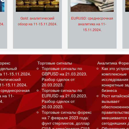
Gold: аналитический
EURUSD: среднесрочная
24.
обзор на 11-15.11.2024.
аналитика на 11-
15.11.2024.
орекс
Торговые сигналы
Аналитика Форе
едельный
Торговые сигналы по
Как это устрое
а 11-15.11.2024.
GBPUSD на 21.03.2023.
комплексные
алитический
Разбор сделок от
исследования
11-15.11.2024.
20.03.2023.
конкретные з
 среднесрочная
Торговые сигналы по
бизнеса
а на 11-
EURUSD на 21.03.2023.
Рост китайско
4.
Разбор сделок от
вызывает
20.03.2023.
обеспокоенно
Торговые сигналы форекс
правительство
на 7 февраля 2023 года:
вмешивается 
фунт стерлингов, доллар
сегодняшних 
США и евро/доллар США
Обновление р