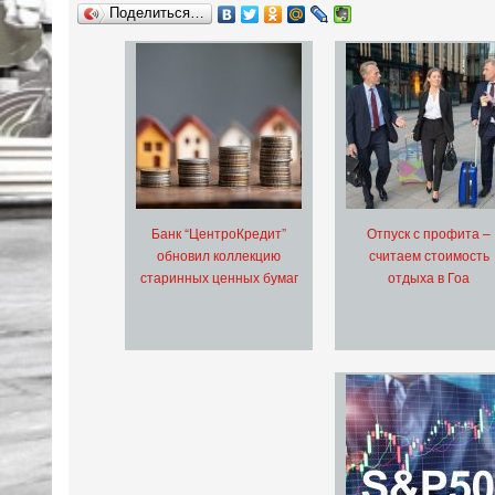
Поделиться…
Банк “ЦентроКредит”
Отпуск с профита –
обновил коллекцию
считаем стоимость
старинных ценных бумаг
отдыха в Гоа