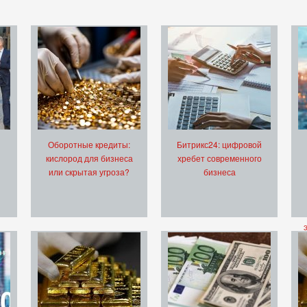
Оборотные кредиты:
Битрикс24: цифровой
кислород для бизнеса
хребет современного
или скрытая угроза?
бизнеса