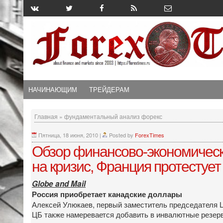
НАЧИНАЮЩИМ
ТРЕЙДЕРАМ
Главная
»
фундаментальный анализ форекс
Пятница, 18 июня, 2010
|
Posted by
ForexTimes
Oбзор финансово-экономическо
на кризис, Франция протестуе
Globe and Mail
Россия приобретает канадские доллары
Алексей Улюкаев, первый заместитель председателя Ц
ЦБ также намеревается добавить в инвалютные резер