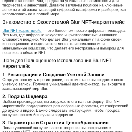
героев становится Blur, предлагая уникальные возможности для
творчества и инвестиций. Давайте взглянем поближе на ключевые
аспекты этой захватывающей цифровой платформы и разберем, как
использовать ее в полной мере.
Знакомство с Экосистемой Blur NFT-маркетплейс
Blur NFT-маркетплейс
— это более чем просто цифровая площадка.
Это мир, где цифровые искусства и криптовалютные инновации
сливаются воедино. Что делает Blur уникальным? На фоне своей
инновационности выделяются легкость использования и
минимальные комиссии, что делает его неотразимым выбором для
новичков в области NFT.
Шаги для Полноценного Использования Blur NFT-
маркетплейс
1. Регистрация и Создание Учетной Записи
Стартует ваш путь с регистрации, на этом этапе вы создаете свою
учетную запись. Получив уникальный идентификатор, вы входите в
захватывающий мир Blur.
2. Подача Шедевра
Выбрав произведение, вы загружаете его на платформу. Blur NFT-
маркетплейс поддерживает разнообразные форматы, от изображений
до аудио и видео. Важно следовать инструкциям, чтобы процесс
загрузки прошел без сучка и задоринки.
3. Параметры и Стратегия Ценообразования
После успешной загрузки вашего творения вы настраиваете