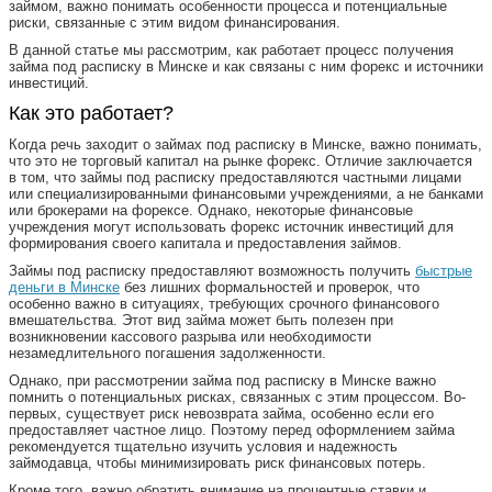
займом, важно понимать особенности процесса и потенциальные
риски, связанные с этим видом финансирования.
В данной статье мы рассмотрим, как работает процесс получения
займа под расписку в Минске и как связаны с ним форекс и источники
инвестиций.
Как это работает?
Когда речь заходит о займах под расписку в Минске, важно понимать,
что это не торговый капитал на рынке форекс. Отличие заключается
в том, что займы под расписку предоставляются частными лицами
или специализированными финансовыми учреждениями, а не банками
или брокерами на форексе. Однако, некоторые финансовые
учреждения могут использовать форекс источник инвестиций для
формирования своего капитала и предоставления займов.
Займы под расписку предоставляют возможность получить
быстрые
деньги в Минске
без лишних формальностей и проверок, что
особенно важно в ситуациях, требующих срочного финансового
вмешательства. Этот вид займа может быть полезен при
возникновении кассового разрыва или необходимости
незамедлительного погашения задолженности.
Однако, при рассмотрении займа под расписку в Минске важно
помнить о потенциальных рисках, связанных с этим процессом. Во-
первых, существует риск невозврата займа, особенно если его
предоставляет частное лицо. Поэтому перед оформлением займа
рекомендуется тщательно изучить условия и надежность
займодавца, чтобы минимизировать риск финансовых потерь.
Кроме того, важно обратить внимание на процентные ставки и