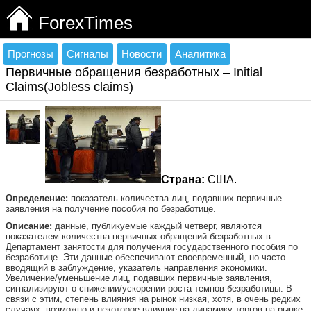
ForexTimes
Прогнозы
Сигналы
Новости
Аналитика
Первичные обращения безработных – Initial
Claims(Jobless claims)
Страна:
США.
Определение:
показатель количества лиц, подавших первичные
заявления на получение пособия по безработице.
Описание:
данные, публикуемые каждый четверг, являются
показателем количества первичных обращений безработных в
Департамент занятости для получения государственного пособия по
безработице. Эти данные обеспечивают своевременный, но часто
вводящий в заблуждение, указатель направления экономики.
Увеличение/уменьшение лиц, подавших первичные заявления,
сигнализируют о снижении/ускорении роста темпов безработицы. В
связи с этим, степень влияния на рынок низкая, хотя, в очень редких
случаях, возможно и некоторое влияние на динамику торгов на рынке.