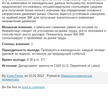
Из-за изменчивости еженедельных данных большинство аналитиков
предпочитает отслеживать четырехнедельное скользящее среднее
для получения более четкого значения при определении основного
направления движения рынка. Обычно берется устойчивое смещение,
по крайней мере 30K для получения значительного изменения
направления движения.
Механизм влияния:
стабильное снижение заявок на пособия по
безработице говорит об улучшении на рынке труда, росте экономики и
способствует росту доллара. Показатель выше 400 000
сигнализирует о проблемах на рынке труда.
Степень влияния:
1.
Периодичность выхода:
Публикуется еженедельно, каждый четверг
(данные за неделю, истекшую до предыдущей субботы).
Время выхода:
8:30 a.m. ET.
Источник:
Департамент занятости США (U.S. Department of Labor).
By
ForexTimes
on 11.01.2012 · Posted in
Макроэкономические
индикаторы
Be the first to
post a comment
.