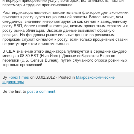
игнорируя приобретение услуг; во-вторых, волатильность, частый
пересмотр и трудное прогнозирование.
Рост индикатора является положительным фактором для экономики,
приводит к росту курса национальной валюты. Более низкие, чем
ожидались, значения интерпретируются как сигнал к замедленному
росту ВВП, более низкой инфляции, низким процентным ставкам и к
росту рынка облигаций. Высокие данные вызывают обратную
реакцию. На фондовом рынке сильные данные по розничным
продажам служат сигналом к росту, если только процентные ставки
не растут при этом слишком сильно.
В США значение этого индикатора публикуется в середине каждого
месяца в 08:30 EST (Нью-Йорк). Данные собираются Бюро по
переписи (U.S. Census Bureau), путем случайного опроса розничных
торговых организаций.
By
ForexTimes
on 03.02.2012 · Posted in
Макроэкономические
индикаторы
Be the first to
post a comment
.