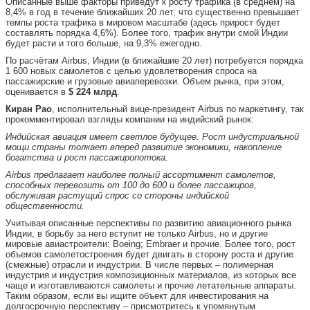
Описанные выше факторы приведут к росту трафика (в среднем) на
8,4% в год в течение ближайших 20 лет, что существенно превышает
темпы роста трафика в мировом масштабе (здесь прирост будет
составлять порядка 4,6%). Более того, трафик внутри смой Индии
будет расти и того больше, на 9,3% ежегодно.
По расчётам Airbus, Индии (в ближайшие 20 лет) потребуется порядка
1 600 новых самолетов с целью удовлетворения спроса на
пассажирские и грузовые авиаперевозки. Объем рынка, при этом,
оценивается в
$ 224 млрд
.
Киран Рао
, исполнительный вице-президент Airbus по маркетингу, так
прокомментировал взгляды компании на индийский рынок:
Индийская авиация имеет светлое будущее. Рост индустриальной
мощи страны толкает вперед развитие экономики, накопление
богатства и рост пассажиропотока.
Airbus
предлагает наиболее полный ассортимент самолетов,
способных перевозить от 100 до 600 и более пассажиров,
обслуживая растущий спрос со стороны индийской
общественности.
Учитывая описанные перспективы по развитию авиационного рынка
Индии, в борьбу за него вступит не только Airbus, но и другие
мировые авиастроители: Boeing; Embraer и прочие. Более того, рост
объемов самолетостроения будет двигать в сторону роста и другие
(смежные) отрасли и индустрии. В числе первых – полимерная
индустрия и индустрия композиционных материалов, из которых все
чаще и изготавливаются самолеты и прочие летательные аппараты.
Таким образом, если вы ищите объект для инвестирования на
долгосрочную перспективу – присмотритесь к упомянутым