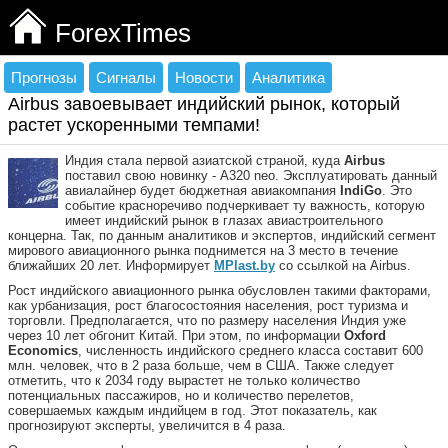
ForexTimes
Прогнозы
Сигналы
Новости
Аналитика
Airbus завоевывает индийский рынок, который
растет ускоренными темпами!
Индия стала первой азиатской страной, куда
Airbus
поставил свою новинку - A320 neo. Эксплуатировать данный
авиалайнер будет бюджетная авиакомпания
IndiGo
. Это
событие красноречиво подчеркивает ту важность, которую
имеет индийский рынок в глазах авиастроительного
концерна. Так, по данным аналитиков и экспертов, индийский сегмент
мирового авиационного рынка поднимется на 3 место в течение
ближайших 20 лет. Информирует
MPlast
.
by
со ссылкой на Airbus.
Рост индийского авиационного рынка обусловлен такими факторами,
как урбанизация, рост благосостояния населения, рост туризма и
торговли. Предполагается, что по размеру населения Индия уже
через 10 лет обгонит Китай. При этом, по информации
Oxford
Economics
, численность индийского среднего класса составит 600
млн. человек, что в 2 раза больше, чем в США. Также следует
отметить, что к 2034 году вырастет не только количество
потенциальных пассажиров, но и количество перелетов,
совершаемых каждым индийцем в год. Этот показатель, как
прогнозируют эксперты, увеличится в 4 раза.