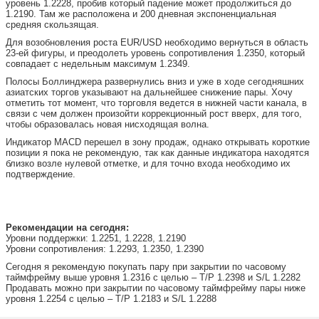
уровень 1.2228, пробив который падение может продолжиться до
1.2190. Там же расположена и 200 дневная экспоненциальная
средняя скользящая.
Для возобновления роста EUR/USD необходимо вернуться в область
23-ей фигуры, и преодолеть уровень сопротивления 1.2350, который
совпадает с недельным максимум 1.2349.
Полосы Боллинджера развернулись вниз и уже в ходе сегодняшних
азиатских торгов указывают на дальнейшее снижение пары. Хочу
отметить тот момент, что торговля ведется в нижней части канала, в
связи с чем должен произойти коррекционный рост вверх, для того,
чтобы образовалась новая нисходящая волна.
Индикатор MACD перешел в зону продаж, однако открывать короткие
позиции я пока не рекомендую, так как данные индикатора находятся
близко возле нулевой отметке, и для точно входа необходимо их
подтверждение.
Рекомендации на сегодня:
Уровни поддержки: 1.2251, 1.2228, 1.2190
Уровни сопротивления: 1.2293, 1.2350, 1.2390
Сегодня я рекомендую покупать пару при закрытии по часовому
таймфрейму выше уровня 1.2316 с целью – T/P 1.2398 и S/L 1.2282
Продавать можно при закрытии по часовому таймфрейму пары ниже
уровня 1.2254 с целью – T/P 1.2183 и S/L 1.2288