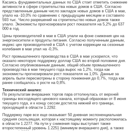
Касаясь фундаментальных данных по США стоит отметить снижение
активности в сфере строительства новых домов в США. Согласно
представленным данным число закладок новых домов в США в мае,
упало на -10,0% по сравнению с предыдущим месяцем и составило
593 тыс. Число разрешений на строительство новых домов также
упало. Экономисты прогнозировали рост показателя на 5,2% до 637
000 в год.
Цены производителей в мае в США упали на фоне снижения цен на
энергоносители и продукты питания. Согласно полученным данным,
индекс цен производителей в США с учетом коррекции на сезонные
колебания в мае упал на -0,3%.
Рост промышленного производства в США в мае ускорился, что
оказало некоторую поддержку доллар США во второй половине дня.
Согласно опубликованным данным, общий объем промышленного
производства в мае текущего года вырос на 1,2%, тогда как
экономисты прогнозировали рост показателя на 1,0%. Данные за
апрель были пересмотрены в сторону понижения до 0,7%, тогда как
ранее сообщалось о росте на 0,8%.
Технический анализ:
По результатам вчерашних торгов пара оттолкнулась от верхней
границы восходящего ценового канала, который образован от 8 июня
текущего года, и к концу сессии достигла нижней его границы,
проходящей в области 1.2292.
Поддержку паре все еще оказывает 50 дневная экспоненциальная
средняя скользящая, которая к настоящему моменту расположилась
в области 1.2277. На пути у снижения пары выступает также
второстепенный уровень 1.2251 (минимум вчерашнего дня), а также