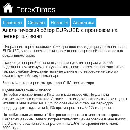
ForexTimes
Прогнозы
Сигналы
Новости
Аналитика
Аналитический обзор EUR/USD с прогнозом на
четверг 17 июня
Вчерашние торги прервали 7-ми дневное восходящее движение пары
EUR/USD, что полностью связано с вновь назревшей нервозностью
среди инвесторов.
Если еще в первой половине дня пара достигла практический
недельного максимума, то уже затем, начала постепенно снижаться,
так как слабые фундаментальные данные по еврозоне не смогли
оказать нужной поддержке паре.
Закрылись торги ростом доллара США против евро.
Фундаментальный обзор:
Потребительские цены в Италии в мае выросли. По данным
статистического агентства Италии Istat индекс потребительских цен в
Италии в мае вырос на 1,4% по сравнению с тем же периодом
предыдущего года, и на 0,1% против роста на 0,4% в апреле.
Потребительские цены в 16 странах еврозоны в мае также выросли.
Согласно данным индекс потребительских цен еврозоны в мае вырос
на 0,1% по сравнению с апрелем и на 1,6% по сравнению с маем
2009 года.