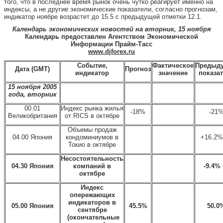
того, что в последнее время рынок очень чутко реагирует именно на
индексы, а не другие экономические показатели, согласно прогнозам,
индикатор ноябре возрастет до 15.5 с предыдущей отметки 12.1.
Календарь экономических новостей на вторник, 15 ноября
Календарь предоставлен Агентством Экономической
Информации Прайм-Тасс
www.djforex.ru
Событие,
Фактическое
Предыд
Дата
(
GMT
)
Прогноз
индикатор
значение
показа
15 ноября 2005
года, вторник
00.01
Индекс рынка жилья
-18%
-21
Великобритания
от RICS в октябре
Объемы продаж
04.00 Япония
кондоминиумов в
+16.2% 
Токио в октябре
Несостоятельность
04.30 Япония
компаний в
-9.4% 
октябре
Индекс
опережающих
индикаторов в
05.00 Япония
45.5%
50.0
сентябре
(окончательные