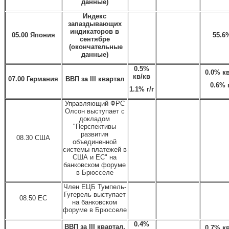
данные)
Индекс
запаздывающих
индикаторов в
05.00 Япония
55.6
сентябре
(окончательные
данные)
0.5%
0.0% к
кв
/
кв
07.00 Германия
ВВП за III квартал
0.6% 
1.1% г
/
г
Управляющий ФРС
Олсон выступает с
докладом
"Перспективы
развития
08.30 США
объединенной
системы платежей в
США и ЕС" на
банковском форуме
в Брюсселе
Член ЕЦБ Тумпель-
Гугерель выступает
08.50 ЕС
на банковском
форуме в Брюсселе
0.4%
ВВП за III квартал,
0.7% к