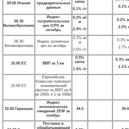
кв
/
кв
09.00 Италия
предварительные
0.1% 
данные
0.1% г
/
г
Индекс
0.2% м
/
0.2% 
09.30
потребительских
м
Великобритания
цен /CPI/ за
2.5% 
2.4% г
/
г
октябрь
0.2% м/
0.3% 
09.30
Индекс розничных
м
Великобритания
цен за октябрь
2.7% г
2.6% г/г
0.5%
0.3% к
кв
/
кв
10.00 ЕС
ВВП за 3 кв
1.1% 
1.4% г
/
г
Европейская
Комиссия публикует
10.00 ЕС
экономический
прогноз по ВВП на 4
кв 2005г и 1 кв 2006г
Индекс
экономических
10.00 Германия
44.0
39.4
ожиданий ZEW за
ноябрь
Поставки в
обрабатывающей