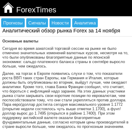
ForexTimes
Прогнозы
Сигналы
Новости
Аналитика
Аналитический обзор рынка Forex за 14 ноября
Основные валюты
Сегодня во время азиатской торговой сессии на рынке не было
отмечено значительных изменений валютных курсов, несмотря на то,
что были опубликованы благоприятные данные по японской
экономике: сальдо платежного баланса страны в сентябре выросло
больше, чем ожидалось.
Далее, на торгах в Европе появились слухи о том, что показатели
роста ВВП таких стран Европы, как Германия и Италия, которые
должны быть опубликованы во вторник, выйдут лучше, чем ожидают
аналитики. Кроме того, глава Банка Франции сообщил, что считает,
что бороться с инфляцией надо заранее. На этих данных участники
рынка стали закрывать свои короткие позиции по евровалютам, чем
поспособствовали тому, что они стали укрепляться против доллара.
Пара евро/доллар достигла сегодня максимального уровня 1.1772
(открытие недели состоялось чуть выше отметки 1.1700), а фунт/
доллар вырос до 1.7495 (открылся в районе 1.7400). При этом
поддержку английской валюте оказали благоприятные
фундаментальные данные, согласно которым цены производителей в
стране выросли больше, чем ожидалось по прогнозным значениям.