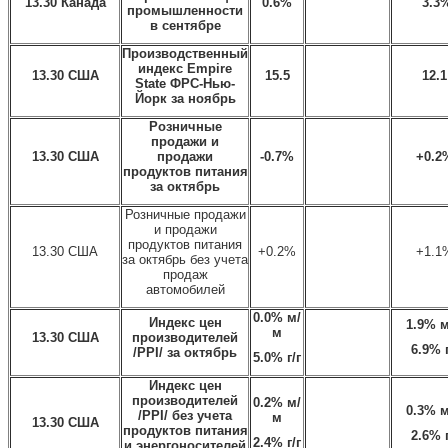
13.30 Канада
0.6%
3.3
промышленности
в сентябре
Производственный
индекс Empire
13.30 США
15.5
12.1
State ФРС-Нью-
Йорк за ноябрь
Розничные
продажи и
13.30 США
продажи
-0.7%
+0.2
продуктов питания
за октябрь
Розничные продажи
и продажи
продуктов питания
13.30 США
+0.2%
+1.1
за октябрь без учета
продаж
автомобилей
0.0% м
/
Индекс цен
1.9% 
м
13.30 США
производителей
6.9% 
/PPI/ за октябрь
5.0% г
/
г
Индекс цен
производителей
0.2% м
/
0.3% 
/PPI/ без учета
м
13.30 США
продуктов питания
2.6% 
2.4% г
/
г
и энергоносителей