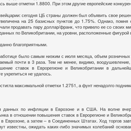
сь выше отметки 1.8800. При этом другие европейские конкуре
йцарии: сегодня ЦБ страны должен был объявить свое решение
величена на 25 базисных пунктов до 1.75%. Однако, помня о
чали продавать пару доллар/франк, что привело ее со своих м
данных по Великобритании, на уровни, расположенные фигурой
данно благоприятными.
работице было самым низким с июля месяца, объем розничных 
даемый почти в 3 раза. Тем не менее, видимо, воодушевлени
шение ставок в Еврорегионе и Великобритании в дальней
 укрепиться не удалось.
остигла максимальной отметки 1.2751, а фунт ненадолго подни
я данных по инфляции в Еврозоне и в США. На волне вчера
ынка в отношении повышения ставок в Еврорегионе и Великобр
 Еврозоне, а затем – в Соединенных Штатах. Ход торгов завт
анут известны, ожидать каких-либо значимых колебаний основа