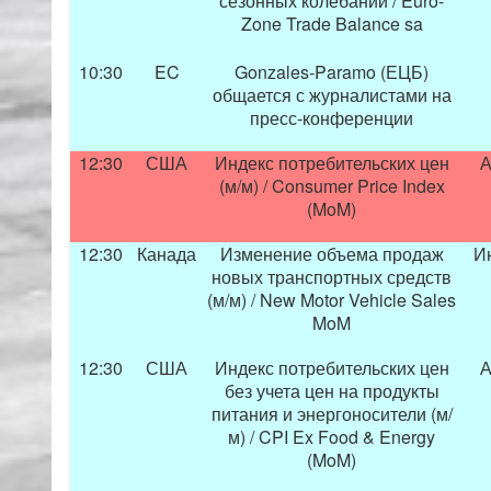
сезонных колебаний / Euro-
Zone Trade Balance sa
10:30
EC
Gonzales-Paramo (ЕЦБ)
общается с журналистами на
пресс-конференции
12:30
США
Индекс потребительских цен
А
(м/м) / Consumer Price Index
(MoM)
12:30
Канада
Изменение объема продаж
И
новых транспортных средств
(м/м) / New Motor Vehicle Sales
MoM
12:30
США
Индекс потребительских цен
А
без учета цен на продукты
питания и энергоносители (м/
м) / CPI Ex Food & Energy
(MoM)