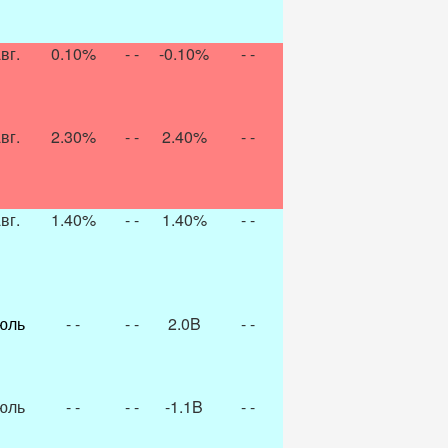
вг.
0.10%
- -
-0.10%
- -
вг.
2.30%
- -
2.40%
- -
вг.
1.40%
- -
1.40%
- -
юль
- -
- -
2.0B
- -
юль
- -
- -
-1.1B
- -