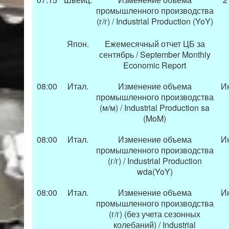
промышленного производства
(г/г) / Industrial Production (YoY)
Япон.
Ежемесячный отчет ЦБ за
сентябрь / September Monthly
Economic Report
08:00
Итал.
Изменение объема
И
промышленного производства
(м/м) / Industrial Production sa
(MoM)
08:00
Итал.
Изменение объема
И
промышленного производства
(г/г) / Industrial Production
wda(YoY)
08:00
Итал.
Изменение объема
И
промышленного производства
(г/г) (без учета сезонных
колебаний) / Industrial