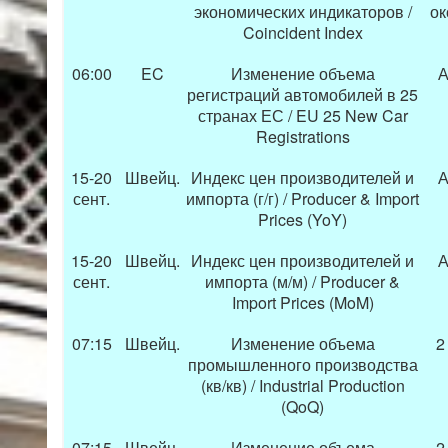
экономических индикаторов /
ок
Coincident Index
06:00
EC
Изменение объема
А
регистраций автомобилей в 25
странах ЕС / EU 25 New Car
Registrations
15-20
Швейц.
Индекс цен производителей и
А
сент.
импорта (г/г) / Producer & Import
Prices (YoY)
15-20
Швейц.
Индекс цен производителей и
А
сент.
импорта (м/м) / Producer &
Import Prices (MoM)
07:15
Швейц.
Изменение объема
2
промышленного производства
(кв/кв) / Industrial Production
(QoQ)
07:15
Швейц.
Изменение объема
2