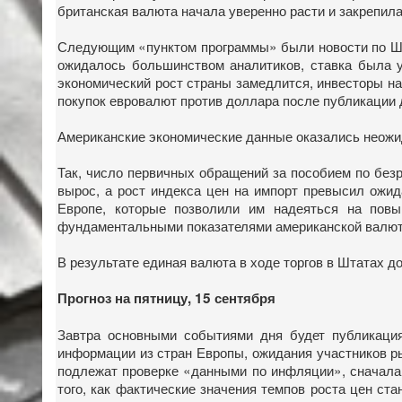
британская валюта начала уверенно расти и закрепила
Следующим «пунктом программы» были новости по Шве
ожидалось большинством аналитиков, ставка была у
экономический рост страны замедлится, инвесторы на
покупок евровалют против доллара после публикации 
Американские экономические данные оказались неожи
Так, число первичных обращений за пособием по без
вырос, а рост индекса цен на импорт превысил ожи
Европе, которые позволили им надеяться на повы
фундаментальными показателями американской валюте
В результате единая валюта в ходе торгов в Штатах д
Прогноз на пятницу, 15 сентября
Завтра основными событиями дня будет публикаци
информации из стран Европы, ожидания участников р
подлежат проверке «данными по инфляции», сначала в
того, как фактические значения темпов роста цен ст