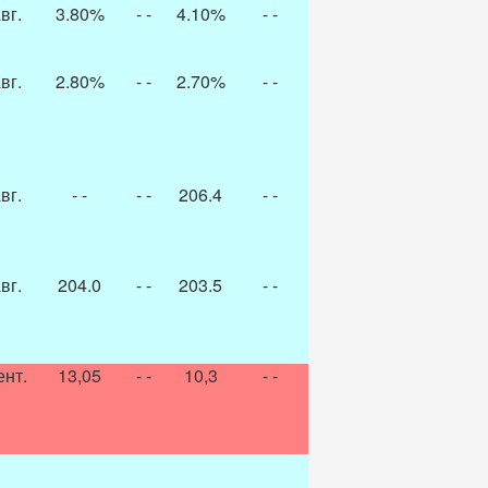
вг.
3.80%
- -
4.10%
- -
вг.
2.80%
- -
2.70%
- -
вг.
- -
- -
206.4
- -
вг.
204.0
- -
203.5
- -
ент.
13,05
- -
10,3
- -