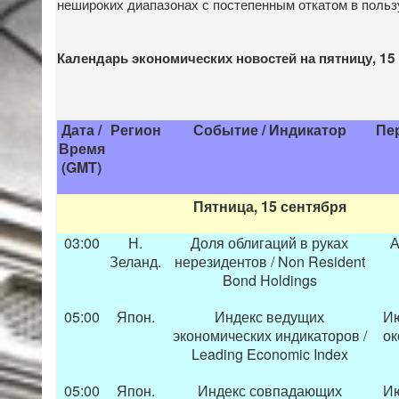
нешироких диапазонах с постепенным откатом в польз
Календарь экономических новостей на пятницу, 15
Дата /
Регион
Событие / Индикатор
Пе
Время
(GMT)
Пятница, 15 сентября
03:00
Н.
Доля облигаций в руках
А
Зеланд.
нерезидентов / Non Resident
Bond Holdings
05:00
Япон.
Индекс ведущих
Ию
экономических индикаторов /
ок
Leading Economic Index
05:00
Япон.
Индекс совпадающих
Ию