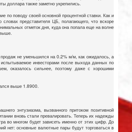
нты доллара также заметно укрепились.
 по поводу своей основной процентной ставки. Как и
 словах представителя ЦБ, полагающего, что вскоре
инимальных отметок дня, куда она попала еще на волне
 выше.
продаж не уменьшился на 0.2% м/м, как ожидалось, а
е, испытываемое инвесторами после выхода данных по
шем, оказалось сильнее, поэтому даже с хорошими
мался выше 1.8900.
шнего энтузиазма, вызванного притоком позитивной
итании вновь стали превалировать. Теперь их надежды
ра во многом будет зависеть именно от этих цифр. До
ний нет: основные валютные пары будут торговаться в