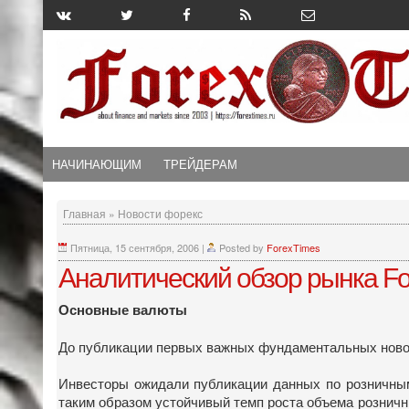
НАЧИНАЮЩИМ
ТРЕЙДЕРАМ
Главная
»
Новости форекс
Пятница, 15 сентября, 2006
|
Posted by
ForexTimes
Аналитический обзор рынка For
Основные валюты
До публикации первых важных фундаментальных новост
Инвесторы ожидали публикации данных по розничным
таким образом устойчивый темп роста объема розничны