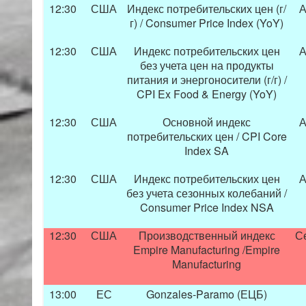
12:30
США
Индекс потребительских цен (г/
А
г) / Consumer Price Index (YoY)
12:30
США
Индекс потребительских цен
А
без учета цен на продукты
питания и энергоносители (г/г) /
CPI Ex Food & Energy (YoY)
12:30
США
Основной индекс
А
потребительских цен / CPI Core
Index SA
12:30
США
Индекс потребительских цен
А
без учета сезонных колебаний /
Consumer Price Index NSA
12:30
США
Производственный индекс
С
Empire Manufacturing /Empire
Manufacturing
13:00
ЕС
Gonzales-Paramo (ЕЦБ)