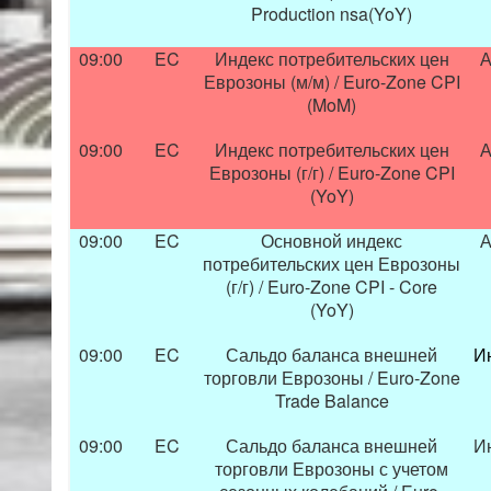
Production nsa(YoY)
09:00
EC
Индекс потребительских цен
А
Еврозоны (м/м) / Euro-Zone CPI
(MoM)
09:00
EC
Индекс потребительских цен
А
Еврозоны (г/г) / Euro-Zone CPI
(YoY)
09:00
EC
Основной индекс
А
потребительских цен Еврозоны
(г/г) / Euro-Zone CPI - Core
(YoY)
09:00
EC
Сальдо баланса внешней
И
торговли Еврозоны / Euro-Zone
Trade Balance
09:00
EC
Сальдо баланса внешней
И
торговли Еврозоны с учетом