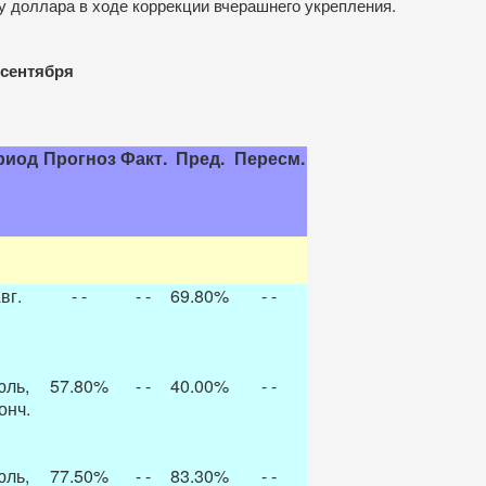
у доллара в ходе коррекции вчерашнего укрепления.
 сентября
риод
Прогноз
Факт.
Пред.
Пересм.
вг.
- -
- -
69.80%
- -
ль,
57.80%
- -
40.00%
- -
онч.
ль,
77.50%
- -
83.30%
- -