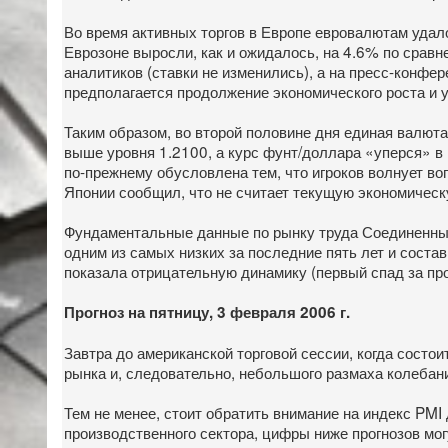
Во время активных торгов в Европе евровалютам удало
Еврозоне выросли, как и ожидалось, на 4.6% по срав
аналитиков (ставки не изменились), а на пресс-конфе
предполагается продолжение экономического роста и 
Таким образом, во второй половине дня единая валют
выше уровня 1.2100, а курс фунт/доллара «уперся» в
по-прежнему обусловлена тем, что игроков волнует во
Японии сообщил, что не считает текущую экономическ
Фундаментальные данные по рынку труда Соединенных 
одним из самых низких за последние пять лет и состав
показала отрицательную динамику (первый спад за пр
Прогноз на пятницу, 3 февраля 2006 г.
Завтра до американской торговой сессии, когда состо
рынка и, следовательно, небольшого размаха колебан
Тем не менее, стоит обратить внимание на индекс PMI
производственного сектора, цифры ниже прогнозов мо