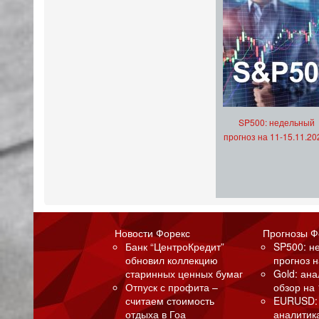
SP500: недельный
прогноз на 11-15.11.20
Новости Форекс
Прогнозы Ф
Банк “ЦентроКредит”
SP500: н
обновил коллекцию
прогноз н
старинных ценных бумаг
Gold: ан
Отпуск с профита –
обзор на 
считаем стоимость
EURUSD:
отдыха в Гоа
аналитик