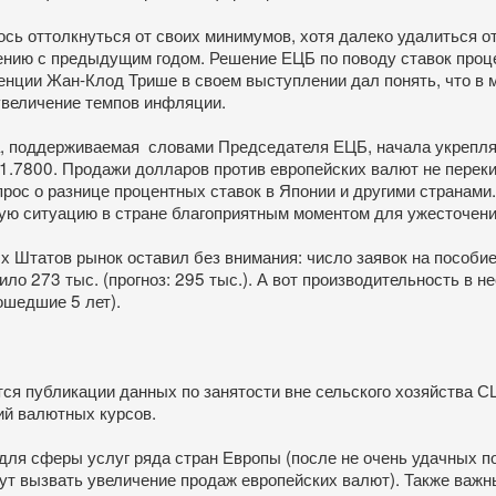
сь оттолкнуться от своих минимумов, хотя далеко удалиться о
нению с предыдущим годом. Решение ЕЦБ по поводу ставок проц
ренции Жан-Клод Трише в своем выступлении дал понять, что в 
увеличение темпов инфляции.
а, поддерживаемая словами Председателя ЕЦБ, начала укреплят
 1.7800. Продажи долларов против европейских валют не перек
прос о разнице процентных ставок в Японии и другими странами
ую ситуацию в стране благоприятным моментом для ужесточени
Штатов рынок оставил без внимания: число заявок на пособие
ило 273 тыс. (прогноз: 295 тыс.). А вот производительность в 
ошедшие 5 лет).
ится публикации данных по занятости вне сельского хозяйства 
ий валютных курсов.
 для сферы услуг ряда стран Европы (после не очень удачных 
гут вызвать увеличение продаж европейских валют). Также важ