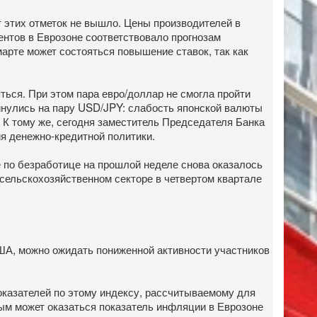
т этих отметок не вышло. Цены производителей в
ентов в Еврозоне соответствовало прогнозам
марте может состояться повышение ставок, так как
ься. При этом пара евро/доллар не смогла пройти
инулись на пару USD/JPY: слабость японской валюты
. К тому же, сегодня заместитель Председателя Банка
я денежно-кредитной политики.
 по безработице на прошлой неделе снова оказалось
несельскохозяйственном секторе в четвертом квартале
США, можно ожидать пониженной активности участников
показателей по этому индексу, рассчитываемому для
ным может оказаться показатель инфляции в Еврозоне