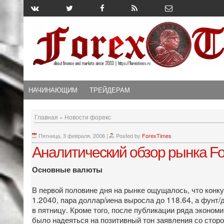
НАЧИНАЮЩИМ
ТРЕЙДЕРАМ
Главная
»
Новости форекс
Пятница, 3 февраля, 2006
|
Posted by
ForexTimes
Аналитический обзор рынка Fo
Основные валюты
В первой половине дня на рынке ощущалось, что конк
1.2040, пара доллар/иена выросла до 118.64, а фунт
в пятницу. Кроме того, после публикации ряда эконом
было надеяться на позитивный тон заявления со стор