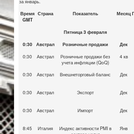
за январь.
Время
Страна
Показатель
Месяц
GMT
Пятница 3 февраля
0:30
Австрал
Розничные продажи
Дек
0:30
Австрал
Розничные продажи без
4 кв
учета инфляции (QoQ)
0:30
Австрал
Внешнеторговый баланс
Дек
0:30
Австрал
Экспорт
Дек
0:30
Австрал
Импорт
Дек
8:45
Италия
Индекс активности PMI в
Янв
секторе услуг