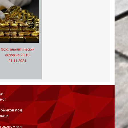
Gold: аналитический
обзор на 28.10-
01.11.2024.
кс
но:
 рынков под
адачи
й экономики