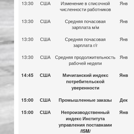
13:30
США
Изменение в списочной
Янв
численности работников
13:30
США
Средняя почасовая
Янв
зарплата м/м
13:30
США
Средняя почасовая
Янв
зарплата г/г
13:30
США
Средняя продолжительность
Янв
рабочей недели
14:45
США
Мичиганский индекс
Янв
потребительской
уверенности
15:00
США
Промышленные заказы
Дек
15:00
США
Непроизводственный
Янв
индекс Института
управления поставками
/ISM/