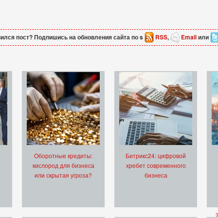
ился пост? Подпишись на обновления сайта по s
RSS
,
Email
или
Оборотные кредиты:
Битрикс24: цифровой
кислород для бизнеса
хребет современного
или скрытая угроза?
бизнеса