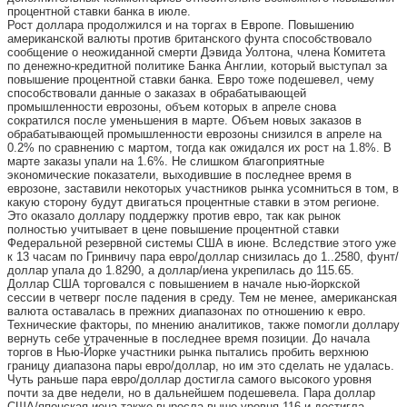
процентной ставки банка в июле.
Рост доллара продолжился и на торгах в Европе. Повышению
американской валюты против британского фунта способствовало
сообщение о неожиданной смерти Дэвида Уолтона, члена Комитета
по денежно-кредитной политике Банка Англии, который выступал за
повышение процентной ставки банка. Евро тоже подешевел, чему
способствовали данные о заказах в обрабатывающей
промышленности еврозоны, объем которых в апреле снова
сократился после уменьшения в марте. Объем новых заказов в
обрабатывающей промышленности еврозоны снизился в апреле на
0.2% по сравнению с мартом, тогда как ожидался их рост на 1.8%. В
марте заказы упали на 1.6%. Не слишком благоприятные
экономические показатели, выходившие в последнее время в
еврозоне, заставили некоторых участников рынка усомниться в том, в
какую сторону будут двигаться процентные ставки в этом регионе.
Это оказало доллару поддержку против евро, так как рынок
полностью учитывает в цене повышение процентной ставки
Федеральной резервной системы США в июне. Вследствие этого уже
к 13 часам по Гринвичу пара евро/доллар снизилась до 1..2580, фунт/
доллар упала до 1.8290, а доллар/иена укрепилась до 115.65.
Доллар США торговался с повышением в начале нью-йоркской
сессии в четверг после падения в среду. Тем не менее, американская
валюта оставалась в прежних диапазонах по отношению к евро.
Технические факторы, по мнению аналитиков, также помогли доллару
вернуть себе утраченные в последнее время позиции. До начала
торгов в Нью-Йорке участники рынка пытались пробить верхнюю
границу диапазона пары евро/доллар, но им это сделать не удалась.
Чуть раньше пара евро/доллар достигла самого высокого уровня
почти за две недели, но в дальнейшем подешевела. Пара доллар
США/японская иена также выросла выше уровня 116 и достигла