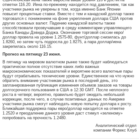
отметки 116.20. Иена по-прежнему находится под давлением, так как
участники рынка не уверены в том, когда именно Банк Японии
повысит процентные ставки. Вместе с тем и канадский доллар также
торговался с понижением на фоне укрепления доллара США против
других основных валют. Падению канадской валюты также
способствовали прозвучавшие в среду комментарии управляющего
Банка Канады Дэвида Доджа. Окончание торговой сессии евро/
доллар провела на уровне 1.2575-80, фунт/доллар снизилась до
1.8260, но затем чуть подросла до 1.8275, а пара доллар/иена
закрепилась около 116.15.
Прогноз на пятницу 23 июня.
В пятницу на мировом валютном рынке также будет наблюдаться
практически полное отсутствие каких либо важных
макроэкономических показателей и вероятнее всего валютные пары
будут отрабатывать технические уровни. Единственное на что нужно
обратить внимание участникам рынка в последний день, это
запланированная публикация изменения объемов заказов на товары
долгосрочного пользования в США в 12:30 GMT. После неплохого
роста в четверг, вероятно, правильно будет ожидать небольшой
коррекции, после чего, в случае позитивных данных по Америке
участники рынка смогут наблюдать новую попытку доллара к росту.
Ближайшая поддержка пары евро/доллар находится на отметке
1.2520 и преодаление данного уровня даст стимул «зеленому»
попробовать на прочность 1.2480.
Аналитический отдел
компании Форекс Клуб