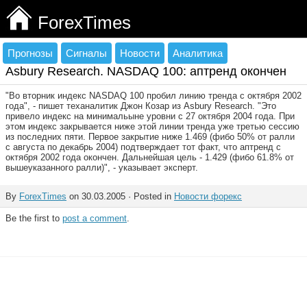
ForexTimes
Прогнозы
Сигналы
Новости
Аналитика
Asbury Research. NASDAQ 100: аптренд окончен
"Во вторник индекс NASDAQ 100 пробил линию тренда с октября 2002
года", - пишет теханалитик Джон Козар из Asbury Research. "Это
привело индекс на минимальыне уровни с 27 октября 2004 года. При
этом индекс закрывается ниже этой линии тренда уже третью сессию
из последних пяти. Первое закрытие ниже 1.469 (фибо 50% от ралли
с августа по декабрь 2004) подтверждает тот факт, что аптренд с
октября 2002 года окончен. Дальнейшая цель - 1.429 (фибо 61.8% от
вышеуказанного ралли)", - указывает эксперт.
By
ForexTimes
on 30.03.2005 · Posted in
Новости форекс
Be the first to
post a comment
.