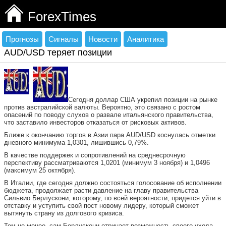
ForexTimes
Прогнозы
Сигналы
Новости
Аналитика
AUD/USD теряет позиции
Сегодня доллар США укрепил позиции на рынке
против австралийской валюты. Вероятно, это связано с ростом
опасений по поводу слухов о развале итальянского правительства,
что заставило инвесторов отказаться от рисковых активов.
Ближе к окончанию торгов в Азии пара AUD/USD коснулась отметки
дневного минимума 1,0301, лишившись 0,79%.
В качестве поддержек и сопротивлений на среднесрочную
перспективу рассматриваются 1,0201 (минимум 3 ноября) и 1,0496
(максимум 25 октября).
В Италии, где сегодня должно состояться голосование об исполнении
бюджета, продолжает расти давление на главу правительства
Сильвио Берлускони, которому, по всей вероятности, придется уйти в
отставку и уступить свой пост новому лидеру, который сможет
вытянуть страну из долгового кризиса.
Тем не менее, сам Берлускони отрицает возможность своего ухода -