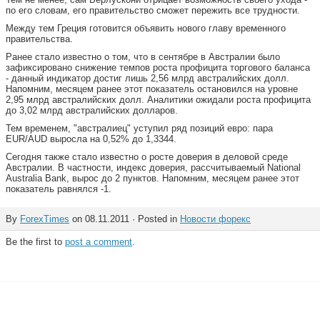
по его словам, его правительство сможет пережить все трудности.
Между тем Греция готовится объявить нового главу временного
правительства.
Ранее стало известно о том, что в сентябре в Австралии было
зафиксировано снижение темпов роста профицита торгового баланса
- данный индикатор достиг лишь 2,56 млрд австралийских долл.
Напомним, месяцем ранее этот показатель остановился на уровне
2,95 млрд австралийских долл. Аналитики ожидали роста профицита
до 3,02 млрд австралийских долларов.
Тем временем, "австралиец" уступил ряд позиций евро: пара
EUR/AUD выросла на 0,52% до 1,3344.
Сегодня также стало известно о росте доверия в деловой среде
Австралии. В частности, индекс доверия, рассчитываемый National
Australia Bank, вырос до 2 пунктов. Напомним, месяцем ранее этот
показатель равнялся -1.
By
ForexTimes
on 08.11.2011 · Posted in
Новости форекс
Be the first to
post a comment
.