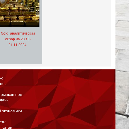
Gold: аналитический
обзор на 28.10-
01.11.2024.
кс
но:
 рынков под
адачи
й экономики
сть:
 Китая