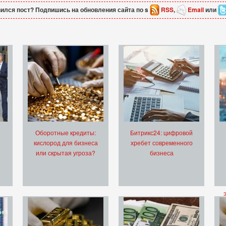
ился пост? Подпишись на обновления сайта по s
RSS
,
Email
или
Оборотные кредиты:
Битрикс24: цифровой
кислород для бизнеса
хребет современного
или скрытая угроза?
бизнеса