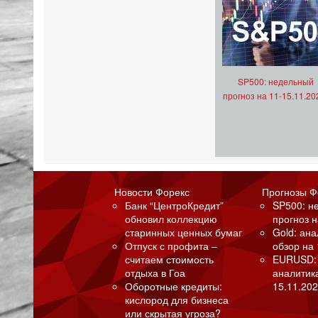
SP500: недельный
прогноз на 11-15.11.20
Новости Форекс
Прогнозы Ф
Банк “ЦентроКредит”
SP500: н
обновил коллекцию
прогноз н
старинных ценных бумаг
Gold: ан
Отпуск с профита –
обзор на 
считаем стоимость
EURUSD:
отдыха в Гоа
аналитик
Оборотные кредиты:
15.11.202
кислород для бизнеса
или скрытая угроза?