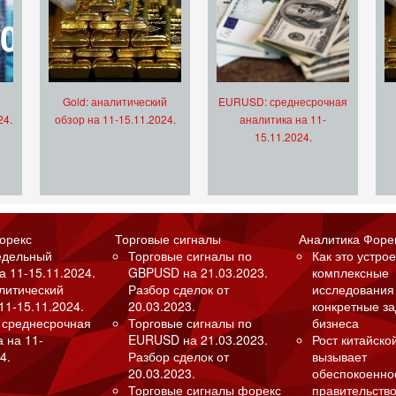
Gold: аналитический
EURUSD: среднесрочная
24.
обзор на 11-15.11.2024.
аналитика на 11-
15.11.2024.
орекс
Торговые сигналы
Аналитика Форе
едельный
Торговые сигналы по
Как это устрое
а 11-15.11.2024.
GBPUSD на 21.03.2023.
комплексные
алитический
Разбор сделок от
исследования
11-15.11.2024.
20.03.2023.
конкретные з
 среднесрочная
Торговые сигналы по
бизнеса
а на 11-
EURUSD на 21.03.2023.
Рост китайско
4.
Разбор сделок от
вызывает
20.03.2023.
обеспокоенно
Торговые сигналы форекс
правительство