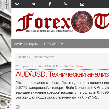
НАЧИНАЮЩИМ
ТРЕЙДЕРАМ
Главная
»
Новости форекс
Вторник, 19 октября, 2004
|
Posted by
ForexTimes
AUD/USD. Технический анализ Д
"Установившаяся с 11 октября тенденция к понижению 
0.6775 завершена", - говорит Дейв Солин из FX Analyt
текущее значение которой находится в области 0.7095
Ближайшая поддержка отмечена им на 0.7215/25.