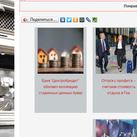
Понрав
Поделиться…
Банк “ЦентроКредит”
Отпуск с профита –
обновил коллекцию
считаем стоимость
старинных ценных бумаг
отдыха в Гоа