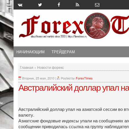
НАЧИНАЮЩИМ
ТРЕЙДЕРАМ
Главная
»
Новости форекс
Вторник, 25 мая, 2010
|
Posted by
ForexTimes
Австралийский доллар упал на
Австралийский доллар упал на азиатской сессии во вт
валюту.
Азиатские фондовые индексы упали на сообщениях аге
сообщении приводилась ссылка на группу наблюдателей