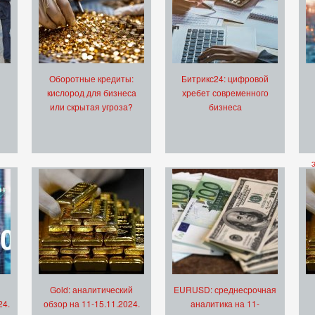
Оборотные кредиты:
Битрикс24: цифровой
кислород для бизнеса
хребет современного
или скрытая угроза?
бизнеса
Gold: аналитический
EURUSD: среднесрочная
24.
обзор на 11-15.11.2024.
аналитика на 11-