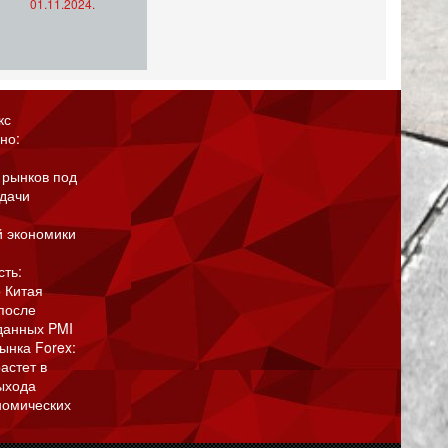
01.11.2024.
кс
но:
 рынков под
адачи
й экономики
сть:
 Китая
после
данных PMI
ынка Forex:
астет в
ыхода
номических