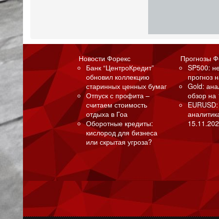
Новости Форекс
Прогнозы Ф
Банк “ЦентроКредит”
SP500: н
обновил коллекцию
прогноз н
старинных ценных бумаг
Gold: ан
Отпуск с профита –
обзор на 
считаем стоимость
EURUSD:
отдыха в Гоа
аналитик
Оборотные кредиты:
15.11.202
кислород для бизнеса
или скрытая угроза?