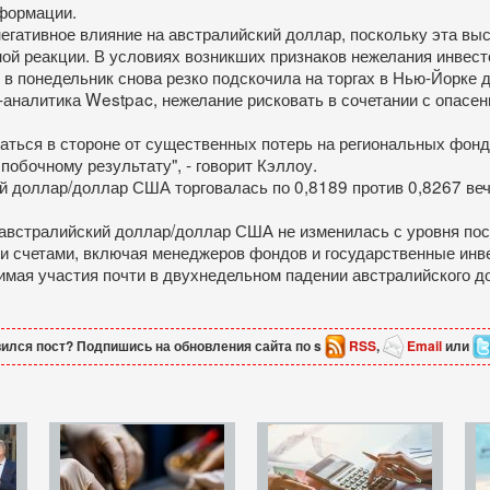
нформации.
негативное влияние на австралийский доллар, поскольку эта вы
ой реакции. В условиях возникших признаков нежелания инвест
в понедельник снова резко подскочила на торгах в Нью-Йорке 
аналитика Westpac, нежелание рисковать в сочетании с опасен
аться в стороне от существенных потерь на региональных фонд
побочному результату", - говорит Кэллоу.
ий доллар/доллар США торговалась по 0,8189 против 0,8267 ве
 австралийский доллар/доллар США не изменилась с уровня посл
ми счетами, включая менеджеров фондов и государственные ин
нимая участия почти в двухнедельном падении австралийского 
ился пост? Подпишись на обновления сайта по s
RSS
,
Email
или