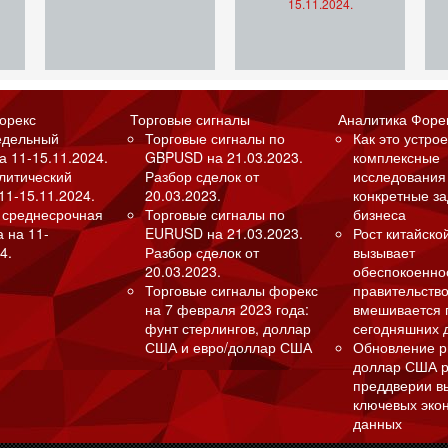
15.11.2024.
орекс
Торговые сигналы
Аналитика Форе
едельный
Торговые сигналы по
Как это устрое
а 11-15.11.2024.
GBPUSD на 21.03.2023.
комплексные
алитический
Разбор сделок от
исследования
11-15.11.2024.
20.03.2023.
конкретные з
 среднесрочная
Торговые сигналы по
бизнеса
а на 11-
EURUSD на 21.03.2023.
Рост китайско
4.
Разбор сделок от
вызывает
20.03.2023.
обеспокоенно
Торговые сигналы форекс
правительство
на 7 февраля 2023 года:
вмешивается 
фунт стерлингов, доллар
сегодняшних 
США и евро/доллар США
Обновление р
доллар США р
преддверии в
ключевых эко
данных