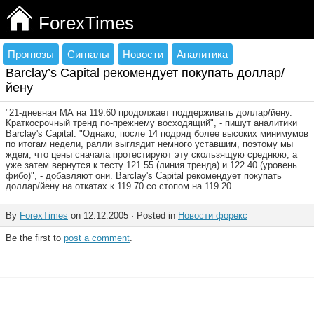
ForexTimes
Прогнозы
Сигналы
Новости
Аналитика
Barclay’s Capital рекомендует покупать доллар/
йену
"21-дневная МА на 119.60 продолжает поддерживать доллар/йену.
Краткосрочный тренд по-прежнему восходящий", - пишут аналитики
Barclay's Capital. "Однако, после 14 подряд более высоких минимумов
по итогам недели, ралли выглядит немного уставшим, поэтому мы
ждем, что цены сначала протестируют эту скользящую среднюю, а
уже затем вернутся к тесту 121.55 (линия тренда) и 122.40 (уровень
фибо)", - добавляют они. Barclay's Capital рекомендует покупать
доллар/йену на откатах к 119.70 со стопом на 119.20.
By
ForexTimes
on 12.12.2005 · Posted in
Новости форекс
Be the first to
post a comment
.