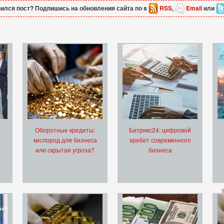
ился пост? Подпишись на обновления сайта по s
RSS
,
Email
или
Оборотные кредиты:
Битрикс24: цифровой
кислород для бизнеса
хребет современного
или скрытая угроза?
бизнеса