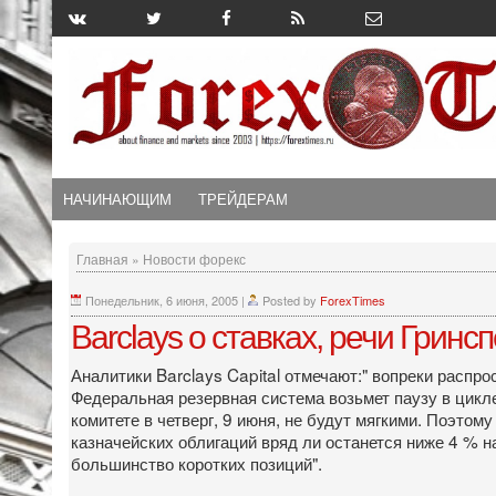
НАЧИНАЮЩИМ
ТРЕЙДЕРАМ
Главная
»
Новости форекс
Понедельник, 6 июня, 2005
|
Posted by
ForexTimes
Barclays о ставках, речи Гринс
Аналитики Barclays Capital отмечают:" вопреки расп
Федеральная резервная система возьмет паузу в цик
комитете в четверг, 9 июня, не будут мягкими. Поэто
казначейских облигаций вряд ли останется ниже 4 % н
большинство коротких позиций".