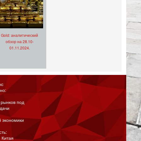
Gold: аналитический
обзор на 28.10-
01.11.2024.
кс
но:
 рынков под
адачи
й экономики
сть:
 Китая