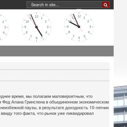
леднее время, мы полагаем маловероятным, что
я Фед Алана Гринспена в объединенном экономическом
 неизбежной паузы, в результате доходность 10-летних
 ввиду того факта, что рынок уже ликвидировал