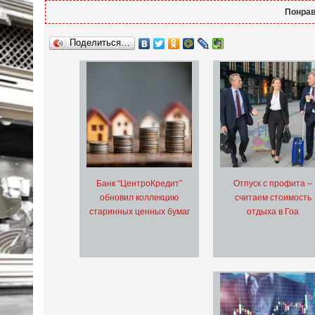
Понрав
Поделиться…
Банк “ЦентроКредит”
Отпуск с профита –
обновил коллекцию
считаем стоимость
старинных ценных бумаг
отдыха в Гоа