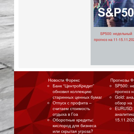
SP500: недельный
прогноз на 11-15.11.20
Новости Форекс
Прогнозы Ф
Банк “ЦентроКредит”
SP500: н
обновил коллекцию
прогноз н
старинных ценных бумаг
Gold: ан
Отпуск с профита –
обзор на 
считаем стоимость
EURUSD:
отдыха в Гоа
аналитик
Оборотные кредиты:
15.11.202
кислород для бизнеса
или скрытая угроза?