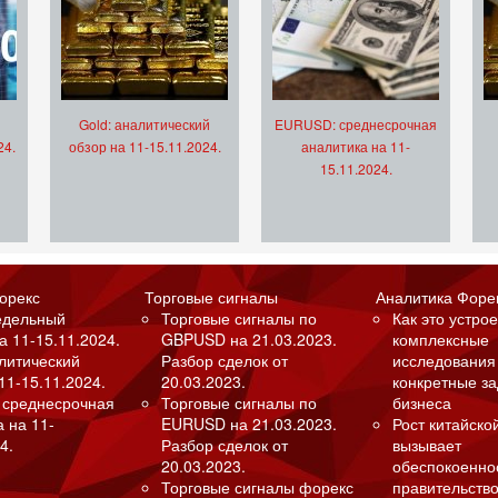
Gold: аналитический
EURUSD: среднесрочная
24.
обзор на 11-15.11.2024.
аналитика на 11-
15.11.2024.
орекс
Торговые сигналы
Аналитика Форе
едельный
Торговые сигналы по
Как это устрое
а 11-15.11.2024.
GBPUSD на 21.03.2023.
комплексные
алитический
Разбор сделок от
исследования
11-15.11.2024.
20.03.2023.
конкретные з
 среднесрочная
Торговые сигналы по
бизнеса
а на 11-
EURUSD на 21.03.2023.
Рост китайско
4.
Разбор сделок от
вызывает
20.03.2023.
обеспокоенно
Торговые сигналы форекс
правительство