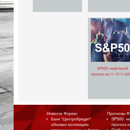
SP500: недельный
прогноз на 11-15.11.20
Новости Форекс
Прогнозы Ф
Банк “ЦентроКредит”
SP500: н
обновил коллекцию
прогноз н
старинных ценных бумаг
Gold: ан