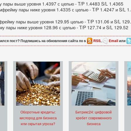
 пары выше уровня 1.4397 с целью - T/P 1.4483 S/L 1.4365
фрейму пары ниже уровня 1.4335 с целью - T/P 1.4247 и S/L 1
рейму пары выше уровня 129.95 целью - T/P 131.06 и S/L 129
у пары ниже уровня 128.96 с целью - T/P 127.74 и S/L 129.52
ился пост? Подпишись на обновления сайта по s
RSS
,
Email
или
Оборотные кредиты:
Битрикс24: цифровой
кислород для бизнеса
хребет современного
или скрытая угроза?
бизнеса