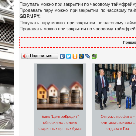
Покупать можно при закрытии по часовому таймфрейму
Продавать пару можно при закрытии по часовому тайм
GBP/JPY:
Покупать пару можно при закрытии по часовому таймф
Продавать можно при закрытии по часовому таймфрейм
Понрав
Поделиться…
Банк “ЦентроКредит”
Отпуск с профита –
обновил коллекцию
считаем стоимость
старинных ценных бумаг
отдыха в Гоа