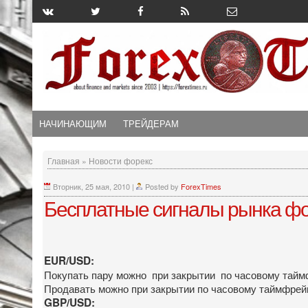
НАЧИНАЮЩИМ
ТРЕЙДЕРАМ
Главная
»
Новости форекс
Вторник, 25 мая, 2010
|
Posted by
ForexTimes
Бесплатные сигналы рынка фор
EUR/USD:
Покупать пару можно при закрытии по часовому таймф
Продавать можно при закрытии по часовому таймфрейм
GBP/USD: