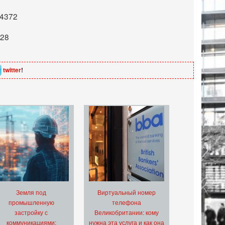
.4372
.28
twitter
!
Земля под
Виртуальный номер
промышленную
телефона
застройку с
Великобритании: кому
коммуникациями:
нужна эта услуга и как она