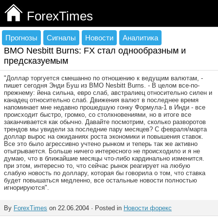
ForexTimes
Прогнозы
Сигналы
Новости
Аналитика
BMO Nesbitt Burns: FX стал однообразным и
предсказуемым
"Доллар торгуется смешанно по отношению к ведущим валютам, -
пишет сегодня Энди Буш из BMO Nesbitt Burns. - В целом все-по-
прежнему: йена сильна, евро слаб, австралиец относительно силен и
канадец относительно слаб. Движения валют в последнее время
напоминает мне недавно прошедшую гонку Формула-1 в Инди - все
происходит быстро, громко, со столкновениями, но в итоге все
заканчивается как обычно. Давайте посмотрим, сколько разворотов
трендов мы увидели за последние пару месяцев? С февраля/марта
доллар вырос на ожиданиях роста экономики и повышения ставок.
Все это было агрессивно учтено рынком и теперь так же активно
отыгрывается. Больше ничего интересного не происходило и я не
думаю, что в ближайшие месяцы что-либо кардинально изменится.
при этом, интересно то, что сейчас рынок реагирует на любую
слабую новость по доллару, которая бы говорила о том, что ставка
будет повышаться медленно, все остальные новости полностью
игнорируются".
By
ForexTimes
on 22.06.2004 · Posted in
Новости форекс