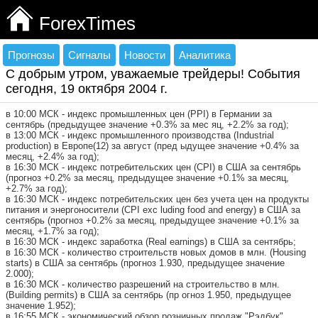
ForexTimes
Прогнозы
Сигналы
Новости
Аналитика
C добрым утром, уважаемые трейдеры! События
сегодня, 19 октября 2004 г.
в 10:00 МСК - индекс промышленных цен (PPI) в Германии за
сентябрь (предыдущее значение +0.3% за мес яц, +2.2% за год);
в 13:00 МСК - индекс промышленного производства (Industrial
production) в Европе(12) за август (пред ыдущее значение +0.4% за
месяц, +2.4% за год);
в 16:30 МСК - индекс потребительских цен (CPI) в США за сентябрь
(прогноз +0.2% за месяц, предыдущее значение +0.1% за месяц,
+2.7% за год);
в 16:30 МСК - индекс потребительских цен без учета цен на продукты
питания и энергоносители (СPI exc luding food and energy) в США за
сентябрь (прогноз +0.2% за месяц, предыдущее значение +0.1% за
месяц, +1.7% за год);
в 16:30 МСК - индекс заработка (Real earnings) в США за сентябрь;
в 16:30 МСК - количество строительств новых домов в млн. (Housing
starts) в США за сентябрь (прогноз 1.930, предыдущее значение
2.000);
в 16:30 МСК - количество разрешений на строительство в млн.
(Building permits) в США за сентябрь (пр огноз 1.950, предыдущее
значение 1.952);
в 16:55 МСК - экономический обзор розничных продаж "Рэдбук"