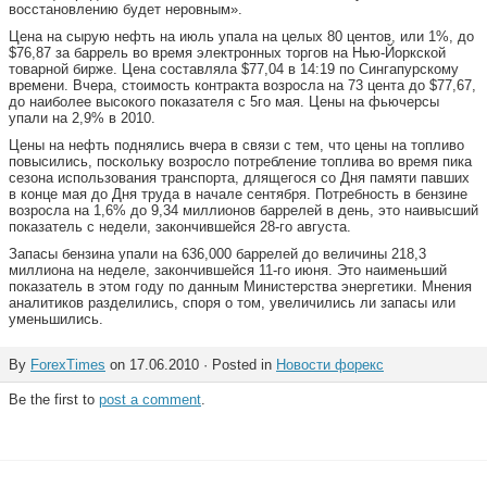
восстановлению будет неровным».
Цена на сырую нефть на июль упала на целых 80 центов, или 1%, до
$76,87 за баррель во время электронных торгов на Нью-Йоркской
товарной бирже. Цена составляла $77,04 в 14:19 по Сингапурскому
времени. Вчера, стоимость контракта возросла на 73 цента до $77,67,
до наиболее высокого показателя с 5го мая. Цены на фьючерсы
упали на 2,9% в 2010.
Цены на нефть поднялись вчера в связи с тем, что цены на топливо
повысились, поскольку возросло потребление топлива во время пика
сезона использования транспорта, длящегося со Дня памяти павших
в конце мая до Дня труда в начале сентября. Потребность в бензине
возросла на 1,6% до 9,34 миллионов баррелей в день, это наивысший
показатель с недели, закончившейся 28-го августа.
Запасы бензина упали на 636,000 баррелей до величины 218,3
миллиона на неделе, закончившейся 11-го июня. Это наименьший
показатель в этом году по данным Министерства энергетики. Мнения
аналитиков разделились, споря о том, увеличились ли запасы или
уменьшились.
By
ForexTimes
on 17.06.2010 · Posted in
Новости форекс
Be the first to
post a comment
.