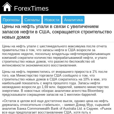
ForexTimes
Прогнозы
Сигналы
Новости
Аналитика
Цены на нефть упали в связи с увеличением
запасов нефти в США, сокращается строительство
новых домов
Цены на нефть упали с шестинедельного максимума после отчета
правительства о том, что запасы нефти в США возросли за
последнюю неделю, поскольку владельцы нефтеперерабатывающих
компаний сократили количество перерабатываемой нефти, и упало
строительство новых домов, что разожгло беспокойство об
интенсивности экономического восстановления.
Цены на нефть переместились от вчерашнего прироста в 1% после
того, как Министерство торговли США сообщило о том, что
строительство новых домов в США сократилось на 10% в мае, это
наибольший показатель с марта прошлого года. Запасы нефти
неожиданно возросли до 1,69 млн. баррелей, заявило министерство
энергетики. В новостных обзорах аналитики агентства Bloomberg
предсказывали сокращение запасов на 1 миллион баррелей.
«Остаток в целом всё еще достаточно высок, однако цена на нефть
держалась относительно стабильно», - заявил Дэвид Мур, сырьевой
аналитик Банка Commonwealth Bank of Australia Ltd. в Сиднее. «Рынок
все еще предполагает восстановление США, хотя путь к