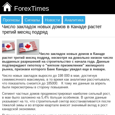
ForexTimes
Прогнозы
Сигналы
Новости
Аналитика
Число закладок новых домов в Канаде растет
третий месяц подряд
Число закладок новых домов в Канаде
растет третий месяц подряд, несмотря на довольно низкое число
выданных разрешений на строительство с начала года. Данные
подтверждают гипотезу о “мягком приземлении” жилищного
рынка, признаки которого Банк Канады увидел еще в январе.
Число новых закладок выросло до 198 000 в мае, достигнув
семимесячного максимума, в то время как аналитики рассчитывали,
что показатель снизится до 185000. К тому же данные за апрель
были пересмотрены в сторону повышения.
Сегмент частных домов продемонстрировал наиболее сильный рост,
в мае было заложено на 5,4% больше особняков. В целом данные
указывают на то, что строительный сектор восстанавливается после
тяжелой зимы и во втором квартале внесет значимый вклад в рост
канадской экономики.