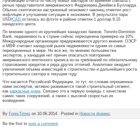
Публикация отчета по числу новых закладок по времени совпала с
речью представителя американского Федрезерва Джеймса Булларда.
Обычно скептически настроенный экономист наконец отметил рост
инфляции и улучшение ситуации в экономике. В результате пара
USD/
CAD
осталась во флэте в районе отметки 1 доллар 9,15
канадского цента.
По мнению одного из крупнейших канадских банков, Toronto-Dominion
Bank, недвижимость в стране сейчас переоценена примерно на 10%.
Международные организации придерживаются другого мнения: ОЭСР
и МВФ считают канадский рынок недвижимости одним из самых
переоцененных в мире. Но все же, по мнению большинства
экспертов, у канадцев нет причин опасаться повторения
американского ипотечного кризиса из-за требований по обязательному
страхованию кредитов и ряда других отличий. Аналитики ожидают
увеличения объема инвестиций в строительство и дальнейшего роста
строительного сектора в текущем году.
Что касается Российской Федерации, то тут, по словам опрошенных
нами экспертов, активно развивается такой строительный сегмент,
как
каркасные дома
. Связано это в первую очередь с качеством
самих таких сооружений, а также с высокой скоростью их
возведения.
By
ForexTimes
on 10.06.2014 · Posted in
Новости форекс
Be the first to
post a comment
.