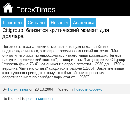
ForexTimes
Прогнозы
Сигналы
Новости
Аналитика
Citigroup: близится критический момент для
доллара
Некоторые теханалитики отмечают, что нужны дальнейшие
подтверждения того, что евро сформировал новый аптренд. "Мы
считали, что рост по евро/доллару - всего лишь коррекция. Теперь
наступил критический момент", - говорит Том Фитцпатрик из Citigroup.
"Уровень фибо 76.4% от снижения евро с отметки 1.2930 до 1.1760 и
вершина "бычьего флага" сходятся в районе 1.2654. Закрытие выше
этого уровня приведет к тому, что ближайшим серьезным
сопротивлением по евро/доллару станет 1.2930".
By
ForexTimes
on 20.10.2004 · Posted in
Новости форекс
Be the first to
post a comment
.