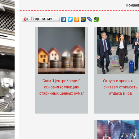
Понрав
Поделиться…
Банк “ЦентроКредит”
Отпуск с профита –
обновил коллекцию
считаем стоимость
старинных ценных бумаг
отдыха в Гоа