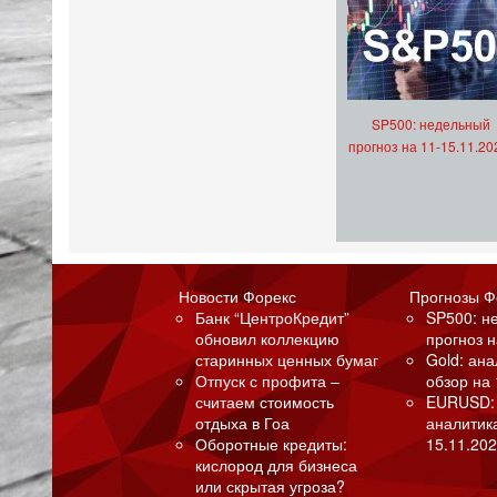
SP500: недельный
прогноз на 11-15.11.20
Новости Форекс
Прогнозы Ф
Банк “ЦентроКредит”
SP500: н
обновил коллекцию
прогноз н
старинных ценных бумаг
Gold: ан
Отпуск с профита –
обзор на 
считаем стоимость
EURUSD:
отдыха в Гоа
аналитик
Оборотные кредиты:
15.11.202
кислород для бизнеса
или скрытая угроза?