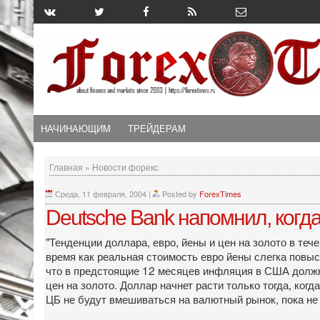
НАЧИНАЮЩИМ
ТРЕЙДЕРАМ
Главная
»
Новости форекс
Среда, 11 февраля, 2004
|
Posted by
ForexTimes
Deutsche Bank напомнил, когда
"Тенденции доллара, евро, йены и цен на золото в те
время как реальная стоимость евро йены слегка повыси
что в предстоящие 12 месяцев инфляция в США должна
цен на золото. Доллар начнет расти только тогда, ког
ЦБ не будут вмешиваться на валютный рынок, пока не