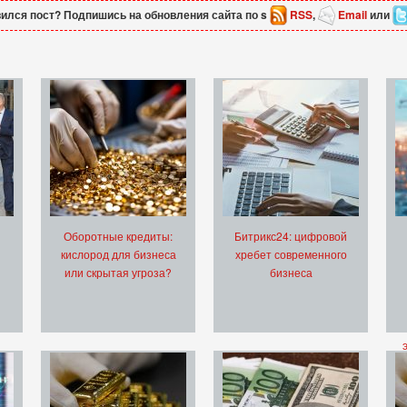
ился пост? Подпишись на обновления сайта по s
RSS
,
Email
или
Оборотные кредиты:
Битрикс24: цифровой
кислород для бизнеса
хребет современного
или скрытая угроза?
бизнеса