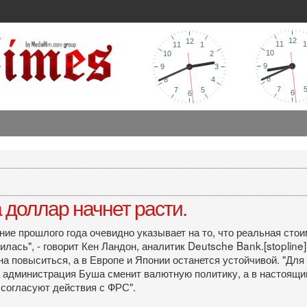
 доллар начнет расти.
чение прошлого года очевидно указывает на то, что реальная ст
лась", - говорит Кен Ландон, аналитик Deutsche Bank.[stopline]
 повыситься, а в Европе и Японии останется устойчивой. "Для
да администрация Буша сменит валютную политику, а в настоящий
 согласуют действия с ФРС".