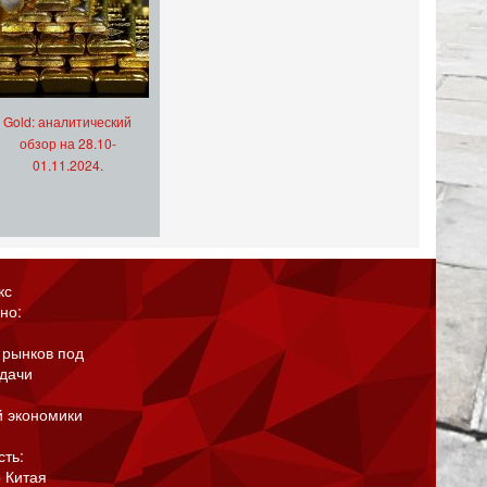
Gold: аналитический
обзор на 28.10-
01.11.2024.
кс
но:
 рынков под
адачи
й экономики
сть:
 Китая