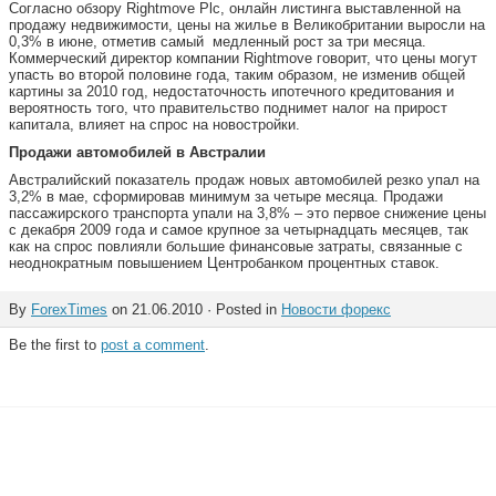
Согласно обзору Rightmove Plc, онлайн листинга выставленной на
продажу недвижимости, цены на жилье в Великобритании выросли на
0,3% в июне, отметив самый медленный рост за три месяца.
Коммерческий директор компании Rightmove говорит, что цены могут
упасть во второй половине года, таким образом, не изменив общей
картины за 2010 год, недостаточность ипотечного кредитования и
вероятность того, что правительство поднимет налог на прирост
капитала, влияет на спрос на новостройки.
Продажи автомобилей в Австралии
Австралийский показатель продаж новых автомобилей резко упал на
3,2% в мае, сформировав минимум за четыре месяца. Продажи
пассажирского транспорта упали на 3,8% – это первое снижение цены
с декабря 2009 года и самое крупное за четырнадцать месяцев, так
как на спрос повлияли большие финансовые затраты, связанные с
неоднократным повышением Центробанком процентных ставок.
By
ForexTimes
on 21.06.2010 · Posted in
Новости форекс
Be the first to
post a comment
.