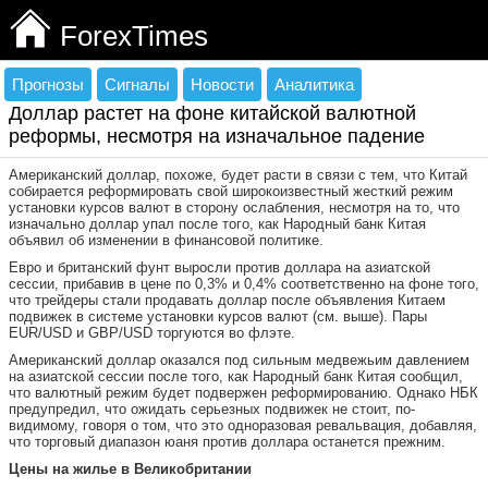
ForexTimes
Прогнозы
Сигналы
Новости
Аналитика
Доллар растет на фоне китайской валютной
реформы, несмотря на изначальное падение
Американский доллар, похоже, будет расти в связи с тем, что Китай
собирается реформировать свой широкоизвестный жесткий режим
установки курсов валют в сторону ослабления, несмотря на то, что
изначально доллар упал после того, как Народный банк Китая
объявил об изменении в финансовой политике.
Евро и британский фунт выросли против доллара на азиатской
сессии, прибавив в цене по 0,3% и 0,4% соответственно на фоне того,
что трейдеры стали продавать доллар после объявления Китаем
подвижек в системе установки курсов валют (см. выше). Пары
EUR/USD и GBP/USD торгуются во флэте.
Американский доллар оказался под сильным медвежьим давлением
на азиатской сессии после того, как Народный банк Китая сообщил,
что валютный режим будет подвержен реформированию. Однако НБК
предупредил, что ожидать серьезных подвижек не стоит, по-
видимому, говоря о том, что это одноразовая ревальвация, добавляя,
что торговый диапазон юаня против доллара останется прежним.
Цены на жилье в Великобритании