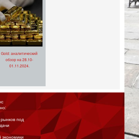
Gold: аналитический
обзор на 28.10-
01.11.2024.
кс
но:
 рынков под
адачи
й экономики