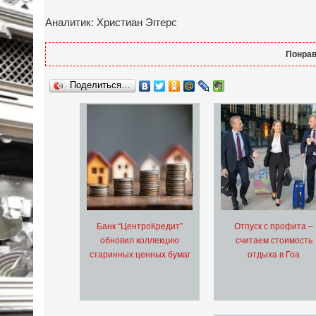
Аналитик: Христиан Эггерс
Понрав
Поделиться…
Банк “ЦентроКредит”
Отпуск с профита –
обновил коллекцию
считаем стоимость
старинных ценных бумаг
отдыха в Гоа