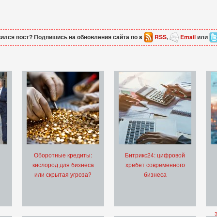
ился пост? Подпишись на обновления сайта по s
RSS
,
Email
или
Оборотные кредиты:
Битрикс24: цифровой
кислород для бизнеса
хребет современного
или скрытая угроза?
бизнеса