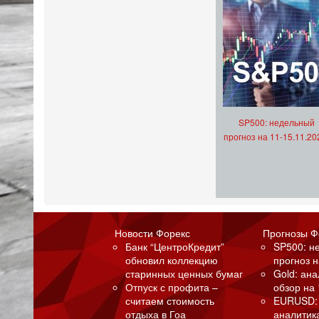
SP500: недельный
прогноз на 11-15.11.20
Новости Форекс
Прогнозы Ф
Банк “ЦентроКредит”
SP500: н
обновил коллекцию
прогноз н
старинных ценных бумаг
Gold: ан
Отпуск с профита –
обзор на 
считаем стоимость
EURUSD:
отдыха в Гоа
аналитик