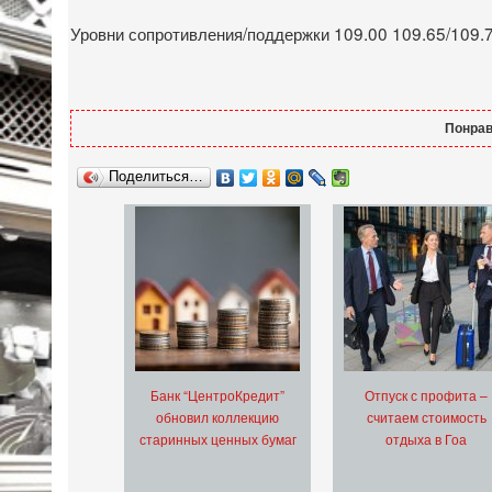
Уровни сопротивления/поддержки 109.00 109.65/109.7
Понрав
Поделиться…
Банк “ЦентроКредит”
Отпуск с профита –
обновил коллекцию
считаем стоимость
старинных ценных бумаг
отдыха в Гоа