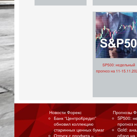
SP500: недельный
прогноз на 11-15.11.20
Новости Форекс
Прогнозы Ф
Банк “ЦентроКредит”
SP500: н
обновил коллекцию
прогноз н
старинных ценных бумаг
Gold: ан
Отпуск с профита –
обзор на 