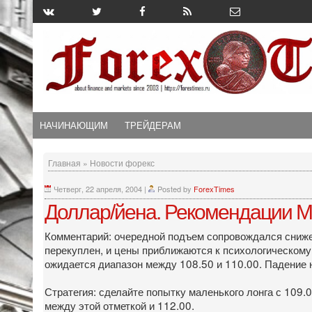
НАЧИНАЮЩИМ
ТРЕЙДЕРАМ
Главная
»
Новости форекс
Четверг, 22 апреля, 2004
|
Posted by
ForexTimes
Доллар/йена. Рекомендации Mi
Комментарий: очередной подъем сопровождался снижен
перекуплен, и цены приближаются к психологическому 
ожидается диапазон между 108.50 и 110.00. Падение 
Стратегия: сделайте попытку маленького лонга с 109.
между этой отметкой и 112.00.