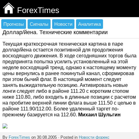
ForexTimes
Прогнозы
Сигналы
Новости
Аналитика
Доллар/йена. Технические комментарии
Текущая краткосрочная техническая картина в паре
доллар/йена остается позитивной для продолжения
восходящего движения. В ходе сегодняшних торгов была
предпринята попытка усилить установленный на этой
неделе восходящий тренд, однако к настоящему моменту
цены вернулись в ранее покинутый канал, сформировав
при этом бычий флаг. В настоящий момент следует
занять выжидательную позицию. Активировать новые
лонги следует либо в районе 111.20 с коротким стопом
ниже 110.80, либо входить в длинные позиции с расчетом
на пробитие верхней линии флага выше 111.50 с целью в
районе 111.90/112.00. Более удаленный таргет по-
прежнему базируется на 112.60.
Михаил Шульгин
By
ForexTimes
on 30.08.2005 · Posted in
Новости форекс