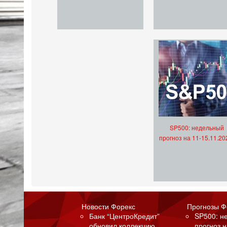
SP500: недельный
прогноз на 11-15.11.20
Новости Форекс
Прогнозы Ф
Банк “ЦентроКредит”
SP500: н
обновил коллекцию
прогноз н