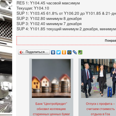
RES 1: Y104.45 часовой максимум
Текущая: Y104.10
SUP 1: Y103.45 61.8% от Y106.20 до Y101.85 & 21-д
SUP 2: Y102.80 минимум 8 декабря
SUP 3: Y102.40 минимум 7 декабря
SUP 4: Y101.85 текущий минимум 2 декабря, минимум
Понрав
Поделиться…
Банк “ЦентроКредит”
Отпуск с профита –
обновил коллекцию
считаем стоимость
старинных ценных бумаг
отдыха в Гоа