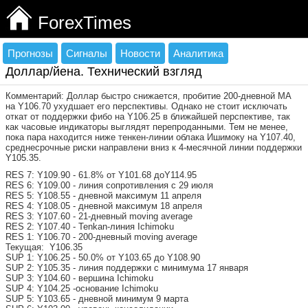
ForexTimes
Прогнозы
Сигналы
Новости
Аналитика
Доллар/йена. Технический взгляд
Комментарий: Доллар быстро снижается, пробитие 200-дневной МА
на Y106.70 ухудшает его перспективы. Однако не стоит исключать
откат от поддержки фибо на Y106.25 в ближайшей перспективе, так
как часовые индикаторы выглядят перепроданными. Тем не менее,
пока пара находится ниже тенкен-линии облака Ишимоку на Y107.40,
среднесрочные риски направлени вниз к 4-месячной линии поддержки
Y105.35.
RES 7: Y109.90 - 61.8% от Y101.68 доY114.95
RES 6: Y109.00 - линия сопротивления с 29 июля
RES 5: Y108.55 - дневной максимум 11 апреля
RES 4: Y108.05 - дневной максимум 18 апреля
RES 3: Y107.60 - 21-дневный moving average
RES 2: Y107.40 - Tenkan-линия Ichimoku
RES 1: Y106.70 - 200-дневный moving average
Текущая: Y106.35
SUP 1: Y106.25 - 50.0% от Y103.65 до Y108.90
SUP 2: Y105.35 - линия поддержки с минимума 17 января
SUP 3: Y104.60 - вершина Ichimoku
SUP 4: Y104.25 -основание Ichimoku
SUP 5: Y103.65 - дневной минимум 9 марта