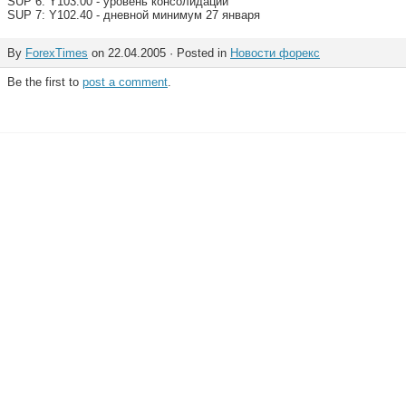
SUP 6: Y103.00 - уровень консолидации
SUP 7: Y102.40 - дневной минимум 27 января
By
ForexTimes
on 22.04.2005 · Posted in
Новости форекс
Be the first to
post a comment
.