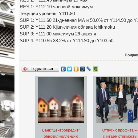
RES 1: Y112.10 часовой максимум
Текущий уровень: Y111.80
SUP 1: Y111.60 21-дневная МА и 50.0% от Y114.90 до Y
SUP 2: Y111.20 Kijun-линия облака Ichikmoku
SUP 3: Y111.00 максимум 29 апреля
SUP 4: Y110.55 38.2% от Y114.90 до Y103.50
Понрав
Поделиться…
Банк “ЦентроКредит”
Отпуск с профита –
обновил коллекцию
считаем стоимость