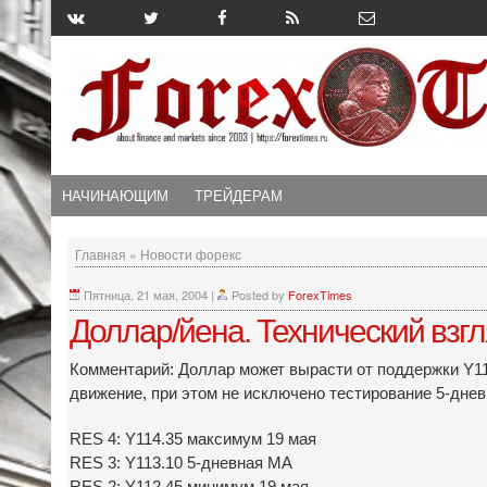
НАЧИНАЮЩИМ
ТРЕЙДЕРАМ
Главная
»
Новости форекс
Пятница, 21 мая, 2004
|
Posted by
ForexTimes
Доллар/йена. Технический взг
Комментарий: Доллар может вырасти от поддержки Y1
движение, при этом не исключено тестирование 5-днев
RES 4: Y114.35 максимум 19 мая
RES 3: Y113.10 5-дневная МА
RES 2: Y112.45 минимум 19 мая