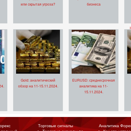
или скрытая угроза?
бизнеса
Gold: аналитический
EURUSD: среднесрочная
24.
обзор на 11-15.11.2024.
аналитика на 11-
15.11.2024.
орекс
Торговые сигналы
Аналитика Форе