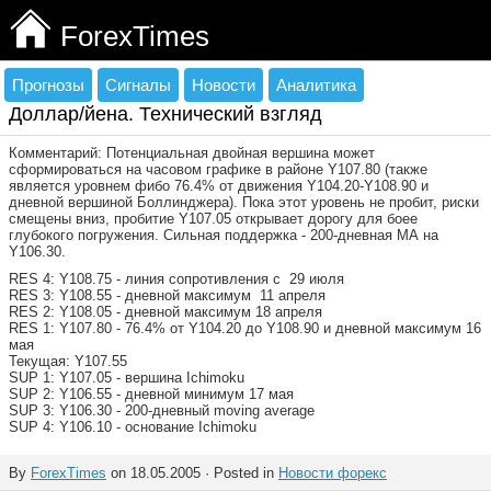
ForexTimes
Прогнозы
Сигналы
Новости
Аналитика
Доллар/йена. Технический взгляд
Комментарий: Потенциальная двойная вершина может
сформироваться на часовом графике в районе Y107.80 (также
является уровнем фибо 76.4% от движения Y104.20-Y108.90 и
дневной вершиной Боллинджера). Пока этот уровень не пробит, риски
смещены вниз, пробитие Y107.05 открывает дорогу для боее
глубокого погружения. Сильная поддержка - 200-дневная МА на
Y106.30.
RES 4: Y108.75 - линия сопротивления с 29 июля
RES 3: Y108.55 - дневной максимум 11 апреля
RES 2: Y108.05 - дневной максимум 18 апреля
RES 1: Y107.80 - 76.4% от Y104.20 до Y108.90 и дневной максимум 16
мая
Текущая: Y107.55
SUP 1: Y107.05 - вершина Ichimoku
SUP 2: Y106.55 - дневной минимум 17 мая
SUP 3: Y106.30 - 200-дневный moving average
SUP 4: Y106.10 - основание Ichimoku
By
ForexTimes
on 18.05.2005 · Posted in
Новости форекс