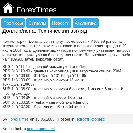
ForexTimes
Прогнозы
Сигналы
Новости
Аналитика
Доллар/йена. Технический взгляд
Комментарий: Доллар взял паузу после роста к Y106.69 ранее на
текущей неделе, при этом было пробито сопротивление тренда с 29
июля 2004 года. Дневные индикаторы по-прежнему указывают на рост
и находятся ниже уровней перекупленности. Дальнейшая цель - фибо
на Y109.90, затем вероятен откат.
RES 4: Y111.45 - дневной максимум 6 октября
RES 3: Y110.40 - дневная консолидация в августе-сентябре 2004
RES 2: Y109.90 - 61.8% от Y101.68 до Y114.95
RES 1: Y109.69 - дневнйо максимум 13 июня
Текущая: Y109.37
SUP 1: Y108.90 - дневнйо максимум 6 апреля, 1 июня и 5-дневный
moving average
SUP 2: Y108.45 - дневной минимум 13 июня
SUP 3: Y108.10 - Tenkan-линия облака Ichimoku
SUP 4: Y107.30 - Kijun-линия облака Ichimoku
By
ForexTimes
on 15.06.2005 · Posted in
Новости форекс
Be the first to
post a comment
.