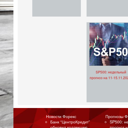
SP500: недельный
прогноз на 11-15.11.20
Новости Форекс
Прогнозы Ф
Банк “ЦентроКредит”
SP500: н
обновил коллекцию
прогноз н