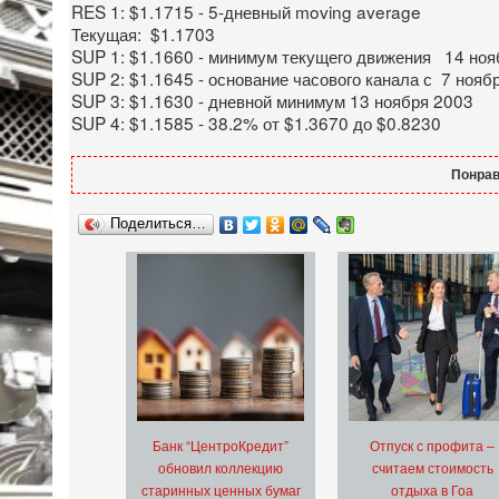
RES 1: $1.1715 - 5-дневный moving average
Текущая: $1.1703
SUP 1: $1.1660 - минимум текущего движения 14 ноя
SUP 2: $1.1645 - основание часового канала с 7 нояб
SUP 3: $1.1630 - дневной минимум 13 ноября 2003
SUP 4: $1.1585 - 38.2% от $1.3670 до $0.8230
Понрав
Поделиться…
Банк “ЦентроКредит”
Отпуск с профита –
обновил коллекцию
считаем стоимость
старинных ценных бумаг
отдыха в Гоа