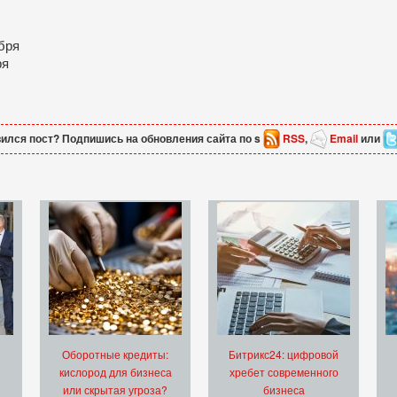
бря
ря
ился пост? Подпишись на обновления сайта по s
RSS
,
Email
или
Оборотные кредиты:
Битрикс24: цифровой
кислород для бизнеса
хребет современного
или скрытая угроза?
бизнеса