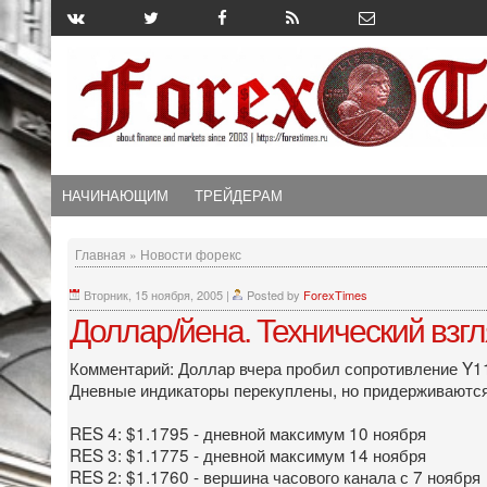
НАЧИНАЮЩИМ
ТРЕЙДЕРАМ
Главная
»
Новости форекс
Вторник, 15 ноября, 2005
|
Posted by
ForexTimes
Доллар/йена. Технический взг
Комментарий: Доллар вчера пробил сопротивление Y11
Дневные индикаторы перекуплены, но придерживаются
RES 4: $1.1795 - дневной максимум 10 ноября
RES 3: $1.1775 - дневной максимум 14 ноября
RES 2: $1.1760 - вершина часового канала с 7 ноября