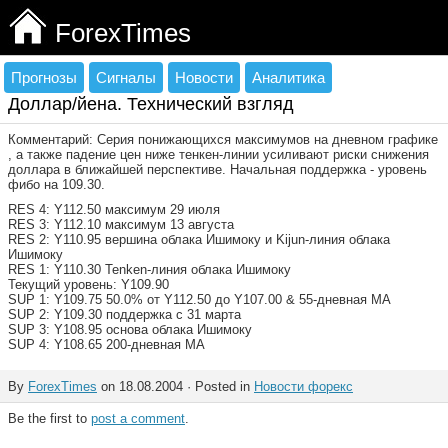
ForexTimes
Прогнозы
Сигналы
Новости
Аналитика
Доллар/йена. Технический взгляд
Комментарий: Серия понижающихся максимумов на дневном графике
, а также падение цен ниже тенкен-линии усиливают риски снижения
доллара в ближайшей перспективе. Начальная поддержка - уровень
фибо на 109.30.
RES 4: Y112.50 максимум 29 июля
RES 3: Y112.10 максимум 13 августа
RES 2: Y110.95 вершина облака Ишимоку и Kijun-линия облака
Ишимоку
RES 1: Y110.30 Tenken-линия облака Ишимоку
Текущий уровень: Y109.90
SUP 1: Y109.75 50.0% от Y112.50 до Y107.00 & 55-дневная МА
SUP 2: Y109.30 поддержка с 31 марта
SUP 3: Y108.95 основа облака Ишимоку
SUP 4: Y108.65 200-дневная МА
By
ForexTimes
on 18.08.2004 · Posted in
Новости форекс
Be the first to
post a comment
.