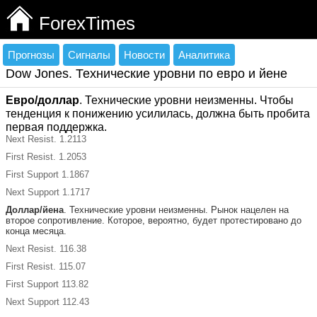
ForexTimes
Прогнозы
Сигналы
Новости
Аналитика
Dow Jones. Технические уровни по евро и йене
Евро/доллар
. Технические уровни неизменны. Чтобы
тенденция к понижению усилилась, должна быть пробита
первая поддержка.
Next Resist. 1.2113
First Resist. 1.2053
First Support 1.1867
Next Support 1.1717
Доллар/йена
. Технические уровни неизменны. Рынок нацелен на
второе сопротивление. Которое, вероятно, будет протестировано до
конца месяца.
Next Resist. 116.38
First Resist. 115.07
First Support 113.82
Next Support 112.43