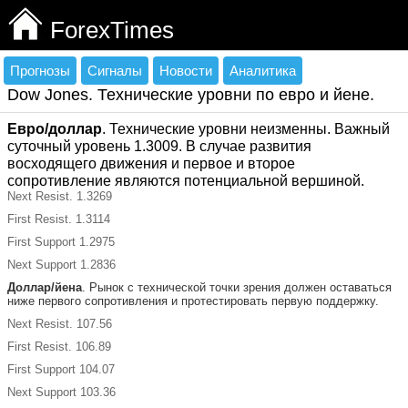
ForexTimes
Прогнозы
Сигналы
Новости
Аналитика
Dow Jones. Технические уровни по евро и йене.
Евро/доллар
. Технические уровни неизменны. Важный
суточный уровень 1.3009. В случае развития
восходящего движения и первое и второе
сопротивление являются потенциальной вершиной.
Next Resist. 1.3269
First Resist. 1.3114
First Support 1.2975
Next Support 1.2836
Доллар/йена
. Рынок с технической точки зрения должен оставаться
ниже первого сопротивления и протестировать первую поддержку.
Next Resist. 107.56
First Resist. 106.89
First Support 104.07
Next Support 103.36