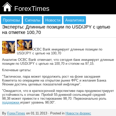
ForexTimes
Прогнозы
Сигналы
Новости
Аналитика
Эксперты: Длинные позиции по USD/JPY с целью
на отметке 100,70
OCBC Bank инициирует длинные позиции по
USD/JPY с целью на 100,70
Аналитик OCBC Bank отмечает, что сегодня банк инициирует длинные
позиции по USD/JPY с целью на 100,70 и стопом на 97,15.
Ключевые цитаты:
"Тактически, пара может продолжить рост на фоне заседания
Комитета по операциям на открытом рынке ФРС и желания Банка
Японии достичь целевых показателей инфляции".
"Ожидается, что в краткосрочной перспективе пара продемонстрирует
устойчивость к откатам. Пробой 55-дневной скользящей средней
98,38 может привести к тестированию 98,70. Первоначально роль
поддержки
играет уровень 98,00".
By
ForexTimes
on 01.11.2013 · Posted in
Новости форекс