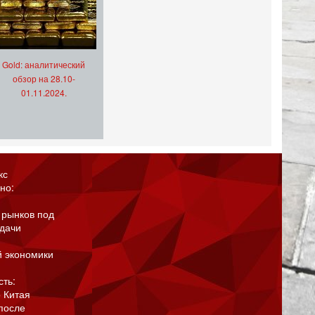
Gold: аналитический
обзор на 28.10-
01.11.2024.
кс
но:
 рынков под
адачи
й экономики
сть:
 Китая
после