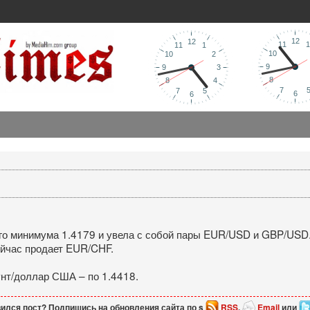
го минимума 1.4179 и увела с собой пары EUR/USD и GBP/USD. 
ейчас продает EUR/CHF.
унт/доллар США – по 1.4418.
ился пост? Подпишись на обновления сайта по s
RSS
,
Email
или