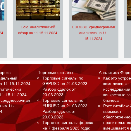
Gold: аналитический
EURUSD: среднесрочная
24.
обзор на 11-15.11.2024.
аналитика на 11-
15.11.2024.
орекс
Торговые сигналы
Аналитика Форе
едельный
Торговые сигналы по
Как это устрое
а 11-15.11.2024.
GBPUSD на 21.03.2023.
комплексные
алитический
Разбор сделок от
исследования
11-15.11.2024.
20.03.2023.
конкретные з
 среднесрочная
Торговые сигналы по
бизнеса
а на 11-
EURUSD на 21.03.2023.
Рост китайско
4.
Разбор сделок от
вызывает
20.03.2023.
обеспокоенно
Торговые сигналы форекс
правительство
на 7 февраля 2023 года:
вмешивается 