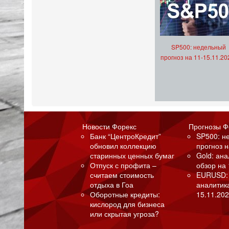
SP500: недельный
прогноз на 11-15.11.20
Новости Форекс
Прогнозы Ф
Банк “ЦентроКредит”
SP500: н
обновил коллекцию
прогноз н
старинных ценных бумаг
Gold: ан
Отпуск с профита –
обзор на 
считаем стоимость
EURUSD:
отдыха в Гоа
аналитик
Оборотные кредиты:
15.11.202
кислород для бизнеса
или скрытая угроза?