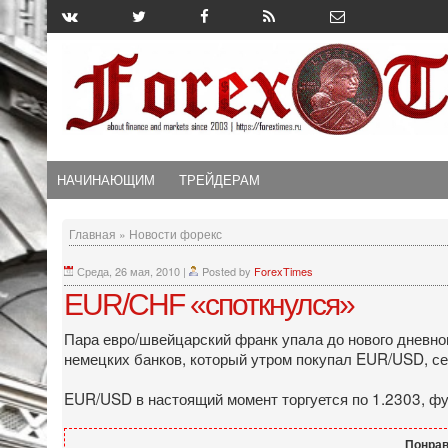
НАЧИНАЮЩИМ
ТРЕЙДЕРАМ
Главная
»
Новости форекс
Среда, 26 мая, 2010
|
Posted by
ForexTimes
EUR/CHF «споткнулся»
Пара евро/швейцарский франк упала до нового дневно
немецких банков, который утром покупал EUR/USD, с
EUR/USD в настоящий момент торгуется по 1.2303, ф
Понрав