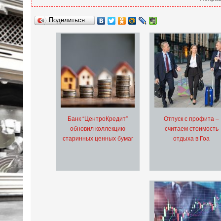
Поделиться…
Банк “ЦентроКредит”
Отпуск с профита –
обновил коллекцию
считаем стоимость
старинных ценных бумаг
отдыха в Гоа