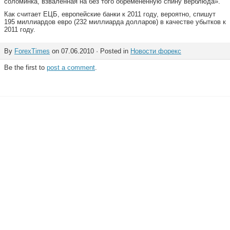
соломинка, взваленная на без того обремененную спину верблюда».
Как считает ЕЦБ, европейские банки к 2011 году, вероятно, спишут
195 миллиардов евро (232 миллиарда долларов) в качестве убытков к
2011 году.
By
ForexTimes
on 07.06.2010 · Posted in
Новости форекс
Be the first to
post a comment
.