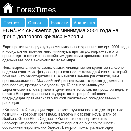
ForexTimes
Прогнозы
Сигналы
Новости
Аналитика
EUR/JPY снижается до минимума 2001 года на
фоне долгового кризиса Европы
Евро против иены рухнул до минимального уровня с ноября 2001 года
и коснулся четырехлетнего минимума против доллара – все это
происходит в связи с европейским долговым кризисом, который
сдерживает рост экономик во всем мире.
Иена выросла против своих самых ликвидных конкурентов на фоне
падения азиатских фондовых рынков после доклада 4 июня, который
показал, что работодатели США наняли меньше работников, чем
прогнозировалось. Малазийский ринггит какое-то время удерживал
равновесие, прежде чем упасть до 12-летнего минимума.
Европейская валюта упала в цене после того, как на прошлой неделе
власти Венгрии сравнили государство с Грецией, обвинив
предыдущее правительство во лжи касательно государственных
расходов.
«Во всей этой ситуации евро – самая лучшая валюта для коротких
позиций», - говорит Грэг Гиббс, валютный стратег Royal Bank of
Scotland Group Plc в Сиднее. «Рынок стонет под тяжестью
непомерных долгов, и существует серьезная обеспокоенность
состоянием европейских банков. Венгрия, пожалуй, еще одна