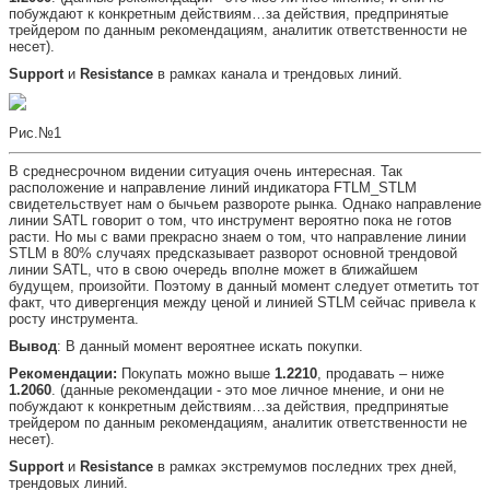
побуждают к конкретным действиям…за действия, предпринятые
трейдером по данным рекомендациям, аналитик ответственности не
несет).
Support
и
Resistance
в рамках канала и трендовых линий.
Рис.№1
В среднесрочном видении ситуация очень интересная. Так
расположение и направление линий индикатора FTLM_STLM
свидетельствует нам о бычьем развороте рынка. Однако направление
линии SATL говорит о том, что инструмент вероятно пока не готов
расти. Но мы с вами прекрасно знаем о том, что направление линии
STLM в 80% случаях предсказывает разворот основной трендовой
линии SATL, что в свою очередь вполне может в ближайшем
будущем, произойти. Поэтому в данный момент следует отметить тот
факт, что дивергенция между ценой и линией STLM сейчас привела к
росту инструмента.
Вывод
: В данный момент вероятнее искать покупки.
Рекомендации:
Покупать можно выше
1.2210
, продавать – ниже
1.2060
. (данные рекомендации - это мое личное мнение, и они не
побуждают к конкретным действиям…за действия, предпринятые
трейдером по данным рекомендациям, аналитик ответственности не
несет).
Support
и
Resistance
в рамках экстремумов последних трех дней,
трендовых линий.