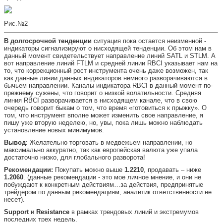
Рис.№2
В долгосрочной тенденции
ситуация пока остается неизменной -
индикаторы сигнализируют о нисходящей тенденции. Об этом нам в
данный момент свидетельствует направление линий SATL и STLM. А
вот направление линий FTLM и средней линии RBCI указывает нам на
то, что коррекционный рост инструмента очень даже возможен, так
как данные линии данных индикаторов немного разворачиваются в
бычьем направлении. Каналы индикатора RBCI в данный момент по-
прежнему сужены, что говорит о низкой волатильности. Средняя
линия RBCI разворачивается в нисходящем канале, что в свою
очередь говорит быкам о том, что время «готовиться к прыжку». О
том, что инструмент вполне может изменить свое направление, я
пишу уже вторую неделею, но, увы, пока лишь можно наблюдать
установление новых минимумов.
Вывод
: Желательно торговать в медвежьем направлении, но
максимально аккуратно, так как европейская валюта уже упала
достаточно низко, для глобального разворота!
Рекомендации:
Покупать можно выше
1.2210
, продавать – ниже
1.2060
. (данные рекомендации - это мое личное мнение, и они не
побуждают к конкретным действиям…за действия, предпринятые
трейдером по данным рекомендациям, аналитик ответственности не
несет).
Support
и
Resistance
в рамках трендовых линий и экстремумов
последних трех недель.