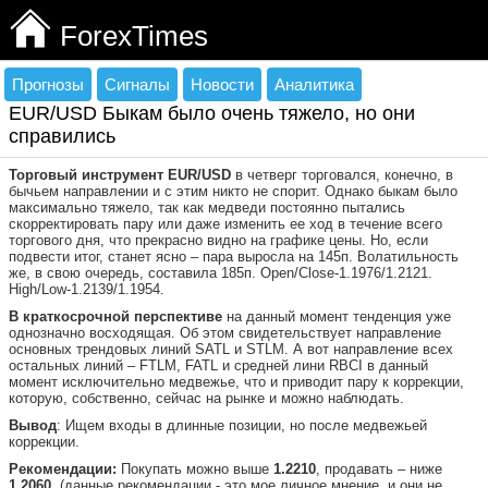
ForexTimes
Прогнозы
Сигналы
Новости
Аналитика
EUR/USD Быкам было очень тяжело, но они
справились
Торговый инструмент
EUR/USD
в четверг торговался, конечно, в
бычьем направлении и с этим никто не спорит. Однако быкам было
максимально тяжело, так как медведи постоянно пытались
скорректировать пару или даже изменить ее ход в течение всего
торгового дня, что прекрасно видно на графике цены. Но, если
подвести итог, станет ясно – пара выросла на 145п. Волатильность
же, в свою очередь, составила 185п. Open/Close-1.1976/1.2121.
High/Low-1.2139/1.1954.
В краткосрочной перспективе
на данный момент тенденция уже
однозначно восходящая. Об этом свидетельствует направление
основных трендовых линий SATL и STLM. А вот направление всех
остальных линий – FTLM, FATL и средней лини RBCI в данный
момент исключительно медвежье, что и приводит пару к коррекции,
которую, собственно, сейчас на рынке и можно наблюдать.
Вывод
: Ищем входы в длинные позиции, но после медвежьей
коррекции.
Рекомендации:
Покупать можно выше
1.2210
, продавать – ниже
1.2060
. (данные рекомендации - это мое личное мнение, и они не