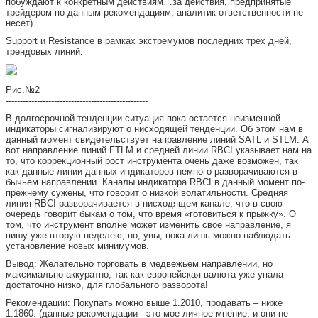
побуждают к конкретным действиям…за действия, предпринятые
трейдером по данным рекомендациям, аналитик ответственности не
несет).
Support и Resistance в рамках экстремумов последних трех дней,
трендовых линий.
Рис.№2
--------------------------------------------------
В долгосрочной тенденции ситуация пока остается неизменной -
индикаторы сигнализируют о нисходящей тенденции. Об этом нам в
данный момент свидетельствует направление линий SATL и STLM. А
вот направление линий FTLM и средней линии RBCI указывает нам на
то, что коррекционный рост инструмента очень даже возможен, так
как данные линии данных индикаторов немного разворачиваются в
бычьем направлении. Каналы индикатора RBCI в данный момент по-
прежнему сужены, что говорит о низкой волатильности. Средняя
линия RBCI разворачивается в нисходящем канале, что в свою
очередь говорит быкам о том, что время «готовиться к прыжку». О
том, что инструмент вполне может изменить свое направление, я
пишу уже вторую неделею, но, увы, пока лишь можно наблюдать
установление новых минимумов.
Вывод: Желательно торговать в медвежьем направлении, но
максимально аккуратно, так как европейская валюта уже упала
достаточно низко, для глобального разворота!
Рекомендации: Покупать можно выше 1.2010, продавать – ниже
1.1860. (данные рекомендации - это мое личное мнение, и они не