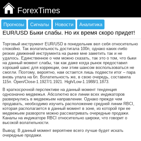
ForexTimes
Прогнозы
Сигналы
Новости
Аналитика
EUR/USD Быки слабы. Но их время скоро придет!
Торговый инструмент EUR/USD в понедельник вел себя относительно
спокойно. Так волатильность достигала 100п, однако каких-либо
резких движений инструмента на рынке мне заметить так и не
удалось. Единственное о чем можно сказать, так это о том, что быки
на данный момент слабы, так как даже когда рынок предоставил
хороший шанс для коррекции, они этим шансом воспользоваться не
смогли. Поэтому, вероятно, нам остается лишь подвести итог – пара
вновь упала на 6п. Волатильность же, в свою очередь, составила
115п. Open/Close-1.1927/1.1921. High/Low-1.1988/1.1873.
В краткосрочной перспективе на данный момент тенденция
однозначно медвежья. Абсолютно все линии всех индикаторов
развернулись в медвежьем направлении. Однако прежде чем
продавать, необходимо изучить расположение средней линии RBCI,
которая располагается в данный момент в зоне, из которой при ее
медвежьем развороте можно рассматривать очередные продажи.
Каналы на индикаторе RBCI относительно широки, что говорит о
высокой волатильности.
Вывод: В данный момент вероятнее всего лучше будет искать
очередные продажи.