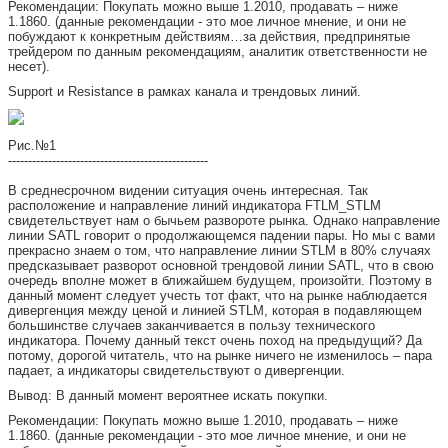
Рекомендации: Покупать можно выше 1.2010, продавать – ниже
1.1860. (данные рекомендации - это мое личное мнение, и они не
побуждают к конкретным действиям…за действия, предпринятые
трейдером по данным рекомендациям, аналитик ответственности не
несет).
Support и Resistance в рамках канала и трендовых линий.
Рис.№1
--------------------------------------------------
В среднесрочном видении ситуация очень интересная. Так
расположение и направление линий индикатора FTLM_STLM
свидетельствует нам о бычьем развороте рынка. Однако направление
линии SATL говорит о продолжающемся падении пары. Но мы с вами
прекрасно знаем о том, что направление линии STLM в 80% случаях
предсказывает разворот основной трендовой линии SATL, что в свою
очередь вполне может в ближайшем будущем, произойти. Поэтому в
данный момент следует учесть тот факт, что на рынке наблюдается
дивергенция между ценой и линией STLM, которая в подавляющем
большинстве случаев заканчивается в пользу технического
индикатора. Почему данный текст очень поход на предыдущий? Да
потому, дорогой читатель, что на рынке ничего не изменилось – пара
падает, а индикаторы свидетельствуют о дивергенции.
Вывод: В данный момент вероятнее искать покупки.
Рекомендации: Покупать можно выше 1.2010, продавать – ниже
1.1860. (данные рекомендации - это мое личное мнение, и они не