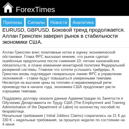
ForexTimes
Прогнозы
Сигналы
Новости
Аналитика
EURUSD, GBPUSD. Боковой тренд продолжается.
Аллан Гринспен заверил рынок в стабильности
экономики США.
Аллан Гринспен внес позитивные нотки в оценку экономической
обстановки. Глава ФРС высказал мнение, что рынок сделал
ошибочные предпосылки после снижения 10- летних казначейских
обязательств, в плане изменения монетарной политики Федеральной
резервной системы. Главное что хотели услышать трейдеры, А.
Гринспен вновь подтвердил генеральную линию ФРС в управлении
экономикой – ставки будут повышаться умеренными темпами.
Несмотря на высокие цены на топливо и неравномерный ритм
производства в начале года, экономика США продолжает расти
хорошими темпами.
Поддержку доллару оказали данные Администрации по Занятости и
Обучению Департамента по Труду США (The Employment and Training
Administration of the Department of Labor) по количеству пособий по
безработице.
Начальные требования ( Initial Jobless Claims) сократились на 21 К до
330 К – недельные требования, за прошлую неделю по состоянию на
4 июня.