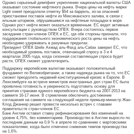
Однако серьезный демпфинг укреплению национальной валюты США
оказывает состояние нефтяного рынка. Вчера цены на нефть марки
Light sweet преодолели отметку $54 за баррель, из-за опасений
приостановки поставок нефти из Мексиканского залива, в связи с
ильным штормом, обрушившимся на нефтяные площадки в море.
Однако рост нефти может оказаться временным. ЕС ведет активные
консультации с руководством ОПЕК. Вчера состоялось первое
заседание стран-членов ОПЕК и ЕС, где обе стороны признали, что
поддержания глобального экономического роста цены на нефть
необходимо удерживать в разумных пределах.
Президент ОПЕК Шейх Ахмад аль-Фахд аль-Сабах заверил ЕС, что
необходимый уровень поставок, отвечающий спросу в 3 и 4
кварталах 2005 года, когда сезонная составляющая спроса будет
расти, ОПЕК сможет удовлетворить.
Поддержку европейским валютам оказывают положительный
фундамент по Великобритании, а также надежда рынка на то, что ЕС
сможет преодолеть недавний конституционный кризис в Европе. В
Люксембурге на встрече министров иностранных дел стран ЕС была
проявлена готовность и уверенность подготовить основу для
принятия странами единого европейского бюджета на 2007-2013 на
саммите 16-17 июня. В стремлении обеспечить достижение
соглашения на саммите на следующей неделе премьер-министр Жан-
Клод Джанкер решил провести несколько встреч с главами
правительств стран-членов ЕС.
Банк Англии оставил ставку рефинансирования без изменений на
уровне 4,75%, без комментариев. Производство в Англии выросло по
последним данным на 0,9 % в апреле по сравнению с мартовскими
показателями, когда было отмечено снижение темпов производства
на 1,6%.