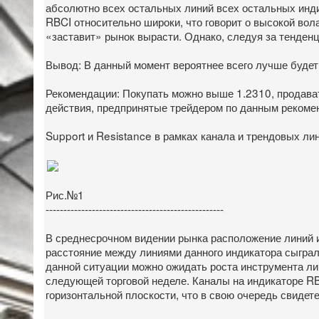
абсолютно всех остальных линий всех остальных инди
RBCI относительно широки, что говорит о высокой вол
«заставит» рынок вырасти. Однако, следуя за тенден
Вывод: В данный момент вероятнее всего лучше буде
Рекомендации: Покупать можно выше 1.2310, продават
действия, предпринятые трейдером по данным рекомен
Support и Resistance в рамках канала и трендовых лин
Рис.№1
--------------------------------------------------
В среднесрочном видении рынка расположение линий 
расстояние между линиями данного индикатора сыграл
данной ситуации можно ожидать роста инструмента ли
следующей торговой неделе. Каналы на индикаторе RB
горизонтальной плоскости, что в свою очередь свидетел