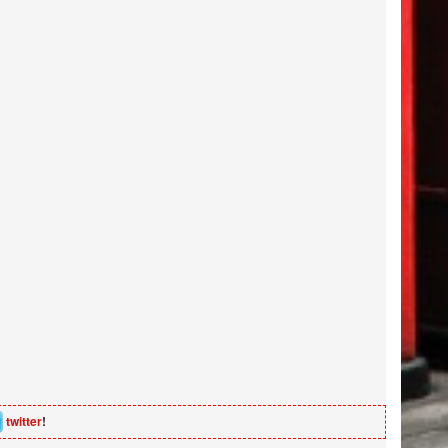
twitter
!