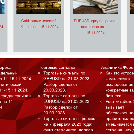
Gold: аналитический
EURUSD: среднесрочная
24.
обзор на 11-15.11.2024.
аналитика на 11-
15.11.2024.
орекс
Торговые сигналы
Аналитика Форе
едельный
Торговые сигналы по
Как это устрое
а 11-15.11.2024.
GBPUSD на 21.03.2023.
комплексные
алитический
Разбор сделок от
исследования
11-15.11.2024.
20.03.2023.
конкретные з
 среднесрочная
Торговые сигналы по
бизнеса
а на 11-
EURUSD на 21.03.2023.
Рост китайско
4.
Разбор сделок от
вызывает
20.03.2023.
обеспокоенно
Торговые сигналы форекс
правительство
на 7 февраля 2023 года:
вмешивается 
фунт стерлингов, доллар
сегодняшних 