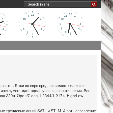
а растет. Быки по евро предпринимают «жалкие»
 инструмент идет вдоль уровня сопротивления. Все
вила 220п. Open/Close-1.2344/1.2174. High/Low-
ных трендовых линий SATL и STLM. А вот направление