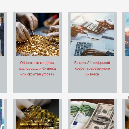
Оборотные кредиты:
Битрикс24: цифровой
кислород для бизнеса
хребет современного
или скрытая угроза?
бизнеса