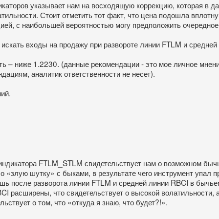
каторов указывает нам на восходящую коррекцию, которая в да
атильности. Стоит отметить тот факт, что цена подошла вплотну
цией, с наибольшей вероятностью могу предположить очередно
т искать входы на продажу при развороте линии FTLM и средн
ь – ниже 1.2230. (данные рекомендации - это мое личное мнен
дациям, аналитик ответственности не несет).
ий.
индикатора FTLM_STLM свидетельствует нам о возможном бычье
о «злую шутку» с быками, в результате чего инструмент упал 
шь после разворота линии FTLM и средней линии RBCI в бычьем
CI расширены, что свидетельствует о высокой волатильности, а
ьствует о том, что «откуда я знаю, что будет?!».