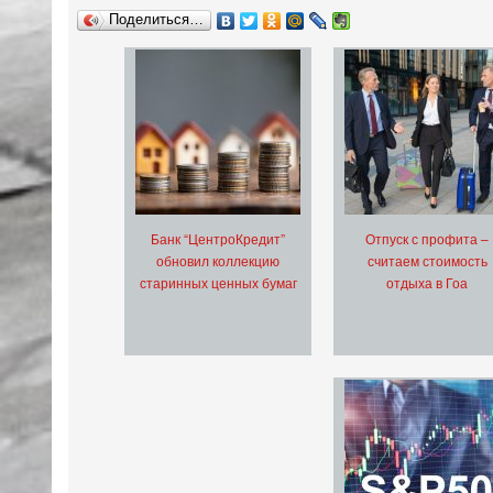
Поделиться…
Банк “ЦентроКредит”
Отпуск с профита –
обновил коллекцию
считаем стоимость
старинных ценных бумаг
отдыха в Гоа