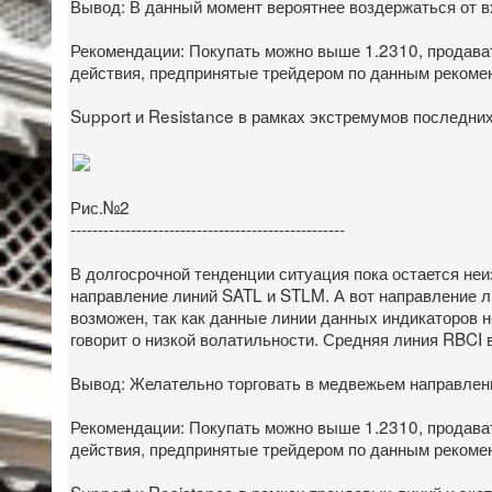
Вывод: В данный момент вероятнее воздержаться от в
Рекомендации: Покупать можно выше 1.2310, продават
действия, предпринятые трейдером по данным рекомен
Support и Resistance в рамках экстремумов последних
Рис.№2
--------------------------------------------------
В долгосрочной тенденции ситуация пока остается не
направление линий SATL и STLM. А вот направление л
возможен, так как данные линии данных индикаторов 
говорит о низкой волатильности. Средняя линия RBCI 
Вывод: Желательно торговать в медвежьем направлении
Рекомендации: Покупать можно выше 1.2310, продават
действия, предпринятые трейдером по данным рекомен
Support и Resistance в рамках трендовых линий и экс