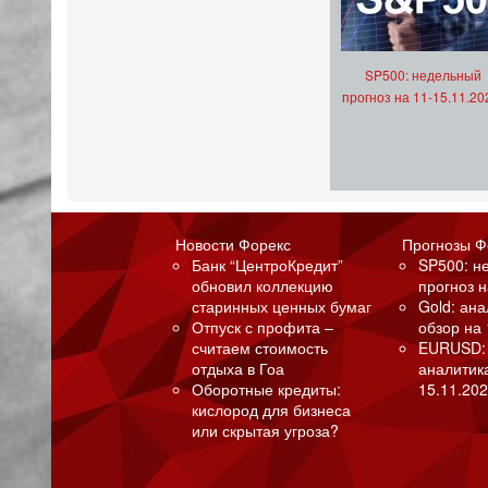
SP500: недельный
прогноз на 11-15.11.20
Новости Форекс
Прогнозы Ф
Банк “ЦентроКредит”
SP500: н
обновил коллекцию
прогноз н
старинных ценных бумаг
Gold: ан
Отпуск с профита –
обзор на 
считаем стоимость
EURUSD:
отдыха в Гоа
аналитик
Оборотные кредиты:
15.11.202
кислород для бизнеса
или скрытая угроза?