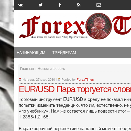
НАЧИНАЮЩИМ
ТРЕЙДЕРАМ
Главная
»
Новости форекс
Четверг, 27 мая, 2010
|
Posted by
ForexTimes
EUR/USD Пара торгуется слов
Торговый инструмент EUR/USD в среду не показал нич
попытки изменить тенденцию, что им, естественно, н
«по учебнику». Нам же остается лишь подвести итог –
1.2385/1.2165.
В краткосрочной перспективе на данный момент тенде