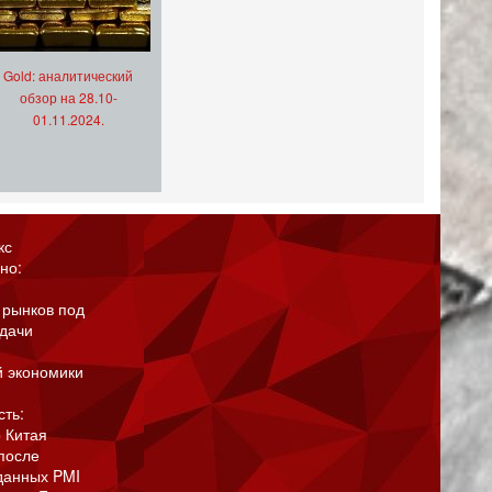
Gold: аналитический
обзор на 28.10-
01.11.2024.
кс
но:
 рынков под
адачи
й экономики
сть:
 Китая
после
данных PMI