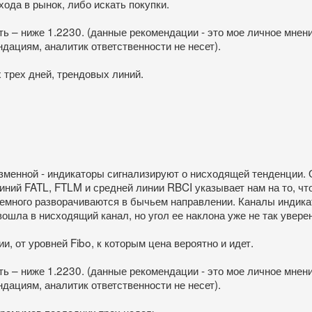
хода в рынок, либо искать покупки.
ь – ниже 1.2230. (данные рекомендации - это мое личное мнен
дациям, аналитик ответственности не несет).
 трех дней, трендовых линий.
изменной - индикаторы сигнализируют о нисходящей тенденции.
иний FATL, FTLM и средней линии RBCI указывает нам на то, чт
немного разворачиваются в бычьем направлении. Каналы индика
вошла в нисходящий канал, но угол ее наклона уже не так уве
, от уровней Fibo, к которым цена вероятно и идет.
ь – ниже 1.2230. (данные рекомендации - это мое личное мнен
дациям, аналитик ответственности не несет).
тремумов последних трех недель.