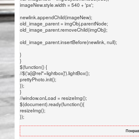
imageNew.style.width = 540 + 'px';
newlink.appendChild(imageNew);
old_image_parent = imgObj.parentNode;
old_image_parent.removeChild(imgObj);
old_image_parent.insertBefore(newlink, null);
}
}
$(function() {
//$('a[@rel*=lightbox]').lightBox();
prettyPhoto.init();
});
}
//window.onLoad = resizeImg();
$(document).ready(function(){
resizeImg();
});
Понрав