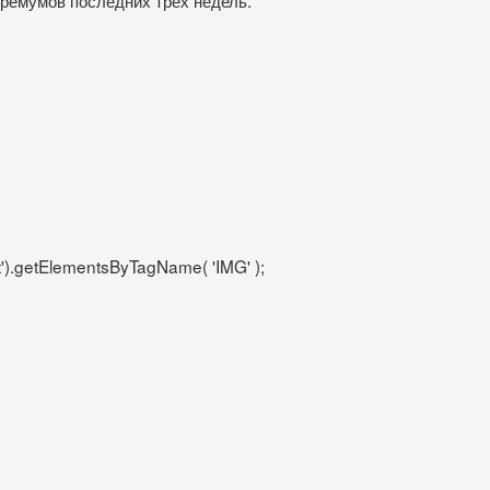
').getElementsByTagName( 'IMG' );