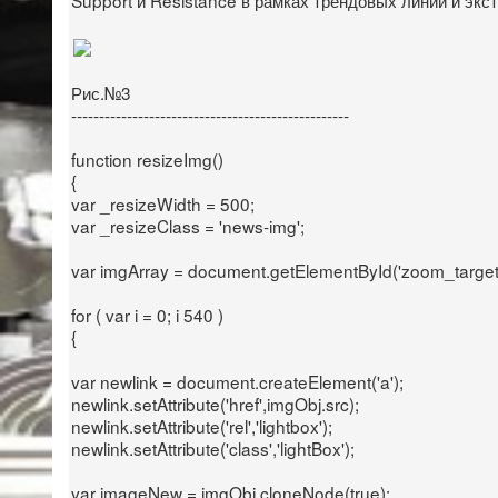
Рис.№3
--------------------------------------------------
function resizeImg()
{
var _resizeWidth = 500;
var _resizeClass = 'news-img';
var imgArray = document.getElementById('zoom_target
for ( var i = 0; i 540 )
{
var newlink = document.createElement('a');
newlink.setAttribute('href',imgObj.src);
newlink.setAttribute('rel','lightbox');
newlink.setAttribute('class','lightBox');
var imageNew = imgObj.cloneNode(true);