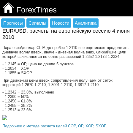
ForexTimes
Прогнозы
Сигналы
Новости
Аналитика
EUR/USD, расчеты на европейскую сессию 4 июня
2010
Пара евро/доллар США до пробоя 1.2110 все еще может продолжить
дневную волну вверх, иначе - дневная волна вниз, ближайшие цели
которой вычисляются по сетке расширений 1.2352-1.2173-1.2324:
- 1.2145 = ОР, цена не дошла 5 пунктов
- 1.2034 = ХОР
- 1.1855 = SXOP
При движении цены вверх сопротивления получаем от сеток
коррекций 1.2670-1.2110, 1.3091-1.2110, 1.3817-1.2110:
- 1.2342 = 23.6%, выполнено
- 1.2390 = 50%
- 1.2456 = 61.8%
- 1.2485 = 38.2%
- 1.2513 = 23.6%
Подробнее о методе расчета целей COP, OP, XOP, SXOP.