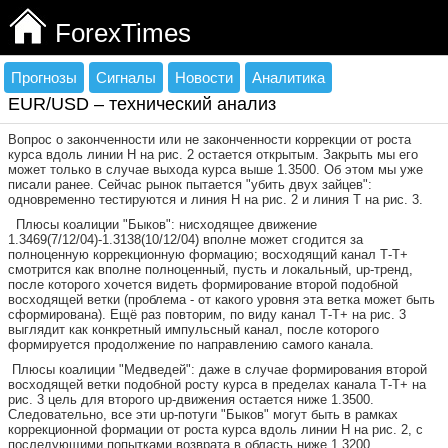
ForexTimes
Прогнозы
Сигналы
Новости
Аналитика
EUR/USD – технический анализ
Вопрос о законченности или не законченности коррекции от роста
курса вдоль линии
H
на рис. 2 остается открытым. Закрыть мы его
может только в случае выхода курса выше 1.3500. Об этом мы уже
писали ранее. Сейчас рынок пытается "убить двух зайцев":
одновременно тестируются и линия
H
на рис. 2 и линия
T
на рис. 3.
Плюсы коалиции "Быков": нисходящее движение
1.3469(7/12/04)-1.3138(10/12/04) вполне может сгодится за
полноценную коррекционную формацию; восходящий канал
T
-
T
+
смотрится как вполне полноценный, пусть и локальный,
up
-тренд,
после которого хочется видеть формирование второй подобной
восходящей ветки (проблема - от какого уровня эта ветка может быть
сформирована). Ещё раз повторим, по виду канал
T
-
T
+ на рис. 3
выглядит как конкретный импульсный канал, после которого
формируется продолжение по направлению самого канала.
Плюсы коалиции "Медведей": даже в случае формирования второй
восходящей ветки подобной росту курса в пределах канала
T
-
T
+ на
рис. 3 цель для второго
up
-движения остается ниже 1.3500.
Следовательно, все эти
up
-потуги "Быков" могут быть в рамках
коррекционной формации от роста курса вдоль линии
H
на рис. 2, с
последующими попытками возврата в область ниже 1.3200.